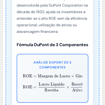
desenvolvida pela DuPont Corporation na
década de 1920, ajuda os investidores a
entender se o alto ROE vem da eficiência
operacional, utilização de ativos ou
alavancagem financeira.
Fórmula DuPont de 3 Componentes
ANÁLISE DUPONT DE 3
COMPONENTES
ROE
Giro de Ativos
=
Margem de Lucro
Multiplicador de Patrimônio
×
×
Lucro Líquido
Receita
ROE
=
×
Receita
Ativos
×
Ativos
Patr
í