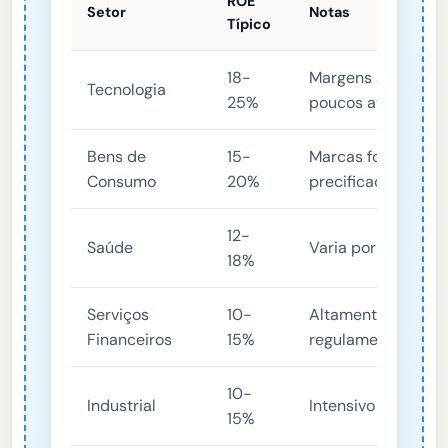
ROE
Setor
Notas
Típico
18-
Margens altas, mo
Tecnologia
25%
poucos ativos
Bens de
15-
Marcas fortes, pod
Consumo
20%
precificação
12-
Saúde
Varia por subsetor
18%
Serviços
10-
Altamente alavanc
Financeiros
15%
regulamentado
10-
Industrial
Intensivo em capit
15%