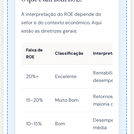
A interpretação do ROE depende do
setor e do contexto econômico. Aqui
estão as diretrizes gerais:
Faixa de
Classificação
Interpretação
ROE
Rentabilidade exc
20%+
Excelente
desempenho de alt
Retornos fortes, e
15-20%
Muito Bom
maioria dos benc
Desempenho sólid
10-15%
Bom
média