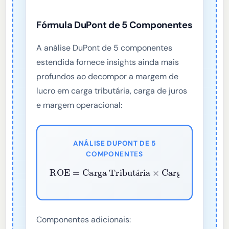
Fórmula DuPont de 5 Componentes
A análise DuPont de 5 componentes
estendida fornece insights ainda mais
profundos ao decompor a margem de
lucro em carga tributária, carga de juros
e margem operacional:
ANÁLISE DUPONT DE 5
COMPONENTES
ROE
Giro de Ativos
Margem Operacional
=
Carga de Juros
Carga Tributária
×
Multiplicador de Patrimônio
×
×
×
á
Componentes adicionais: