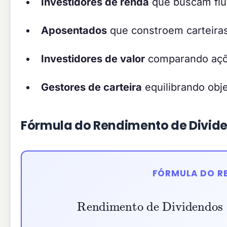
Investidores de renda
que buscam flux
Aposentados
que constroem carteira
Investidores de valor
comparando açõe
Gestores de carteira
equilibrando obj
Fórmula do Rendimento de Divid
FÓRMULA DO R
Rendimento de Dividendos
=
D
Preço