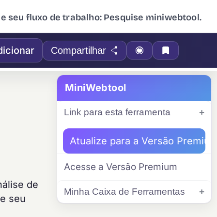
ue seu fluxo de trabalho: Pesquise miniwebtool.
dicionar
Compartilhar
MiniWebtool
Link para esta ferramenta
Atualize para a Versão Premiu
Acesse a Versão Premium
álise de
Minha Caixa de Ferramentas
se seu