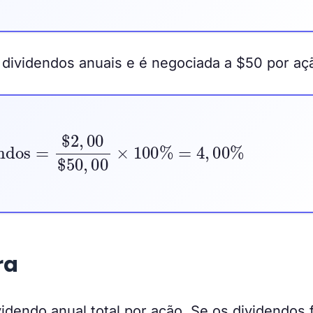
dividendos anuais e é negociada a $50 por aç
dos
=
$
2
,
00
$
50
,
00
×
100
%
=
4
,
00
%
ra
idendo anual total por ação. Se os dividendos