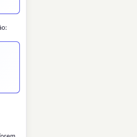
ão:
 forem