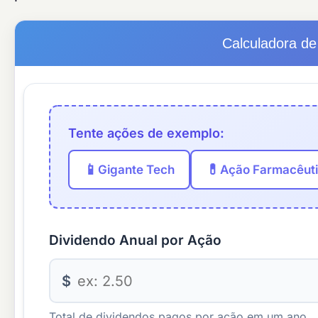
Calculadora de
Tente ações de exemplo:
📱
💊
Gigante Tech
Ação Farmacêut
Dividendo Anual por Ação
$
Total de dividendos pagos por ação em um ano