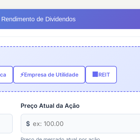
 Rendimento de Dividendos
⚡
🏢
ica
Empresa de Utilidade
REIT
Preço Atual da Ação
$
Preço de mercado atual por ação