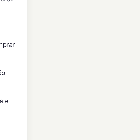
mprar
ão
a e