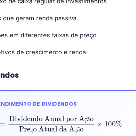
o de caixa regular de investimentos
s que geram renda passiva
s em diferentes faixas de preço
etivos de crescimento e renda
endos
ENDIMENTO DE DIVIDENDOS
ividendo Anual por Ação
 Atual da Ação
×
100
%
ç
ã
ç
ç
ã