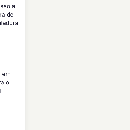
sso a
ra de
uladora
a em
ra o
l