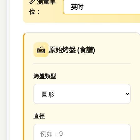
📏
測量單
位：
🍰
原始烤盤 (食譜)
烤盤類型
直徑