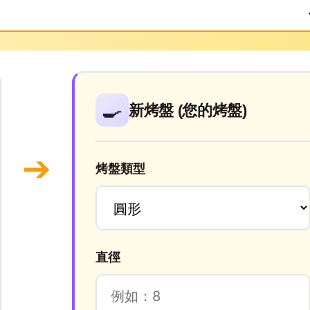
🍳
新烤盤 (您的烤盤)
➔
烤盤類型
直徑