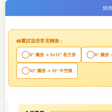
烘
🍰
嘗試這些常見轉換：
◯
◯
9" 圓形 → 9x13" 長方形
9" 圓形 
◯
10" 圓形 → 10" 中空模