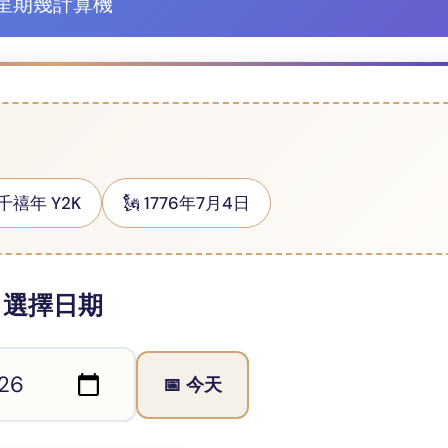
星期幾計算機
 千禧年 Y2K
🗽 1776年7月4日
選擇日期
📅 今天