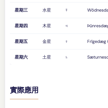
星期三
水星
☿
Wōdnes
星期四
木星
♃
Þūnresd
星期五
金星
♀
Frīged
星期六
土星
♄
Sæturn
實際應用