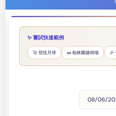
✨ 嘗試快速範例
🚀 登陸月球
🧱 柏林圍牆倒塌
🎉