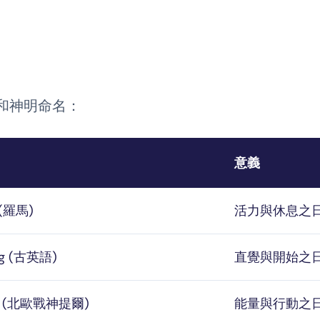
和神明命名：
意義
s (羅馬)
活力與休息之
g (古英語)
直覺與開始之
æg (北歐戰神提爾)
能量與行動之