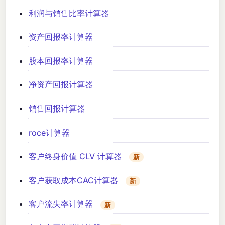
利润与销售比率计算器
资产回报率计算器
股本回报率计算器
净资产回报计算器
销售回报计算器
roce计算器
客户终身价值 CLV 计算器
新
客户获取成本CAC计算器
新
客户流失率计算器
新