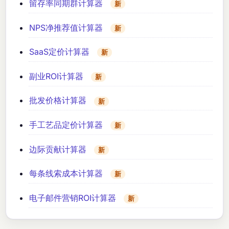
留存率同期群计算器
新
NPS净推荐值计算器
新
SaaS定价计算器
新
副业ROI计算器
新
批发价格计算器
新
手工艺品定价计算器
新
边际贡献计算器
新
每条线索成本计算器
新
电子邮件营销ROI计算器
新