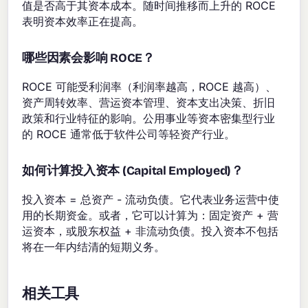
值是否高于其资本成本。随时间推移而上升的 ROCE
表明资本效率正在提高。
哪些因素会影响 ROCE？
ROCE 可能受利润率（利润率越高，ROCE 越高）、
资产周转效率、营运资本管理、资本支出决策、折旧
政策和行业特征的影响。公用事业等资本密集型行业
的 ROCE 通常低于软件公司等轻资产行业。
如何计算投入资本 (Capital Employed)？
投入资本 = 总资产 - 流动负债。它代表业务运营中使
用的长期资金。或者，它可以计算为：固定资产 + 营
运资本，或股东权益 + 非流动负债。投入资本不包括
将在一年内结清的短期义务。
相关工具