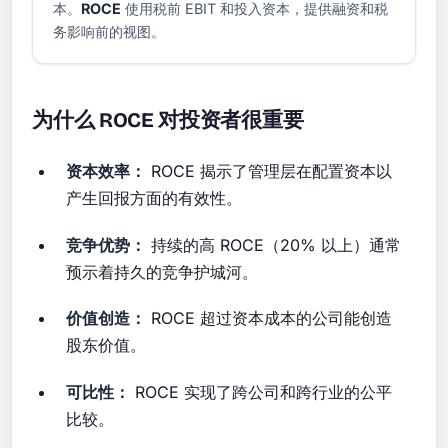
本。
ROCE
使用税前 EBIT 和投入资本，提供融资和税
务影响前的视图。
为什么 ROCE 对投资者很重要
资本效率：
ROCE 揭示了管理层在配置资本以
产生回报方面的有效性。
竞争优势：
持续的高 ROCE（20% 以上）通常
预示着持久的竞争护城河。
价值创造：
ROCE 超过资本成本的公司能创造
股东价值。
可比性：
ROCE 实现了跨公司和跨行业的公平
比较。