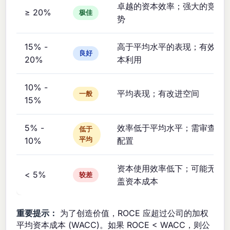
卓越的资本效率；强大的竞争
≥ 20%
极佳
势
15% -
高于平均水平的表现；有效的
良好
20%
本利用
10% -
平均表现；有改进空间
一般
15%
5% -
效率低于平均水平；需审查资
低于
10%
平均
配置
资本使用效率低下；可能无法
< 5%
较差
盖资本成本
重要提示：
为了创造价值，ROCE 应超过公司的加权
平均资本成本 (WACC)。如果 ROCE < WACC，则公