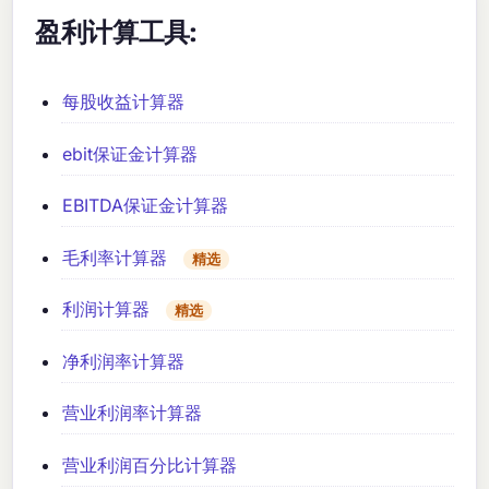
盈利计算工具:
每股收益计算器
ebit保证金计算器
EBITDA保证金计算器
毛利率计算器
精选
利润计算器
精选
净利润率计算器
营业利润率计算器
营业利润百分比计算器