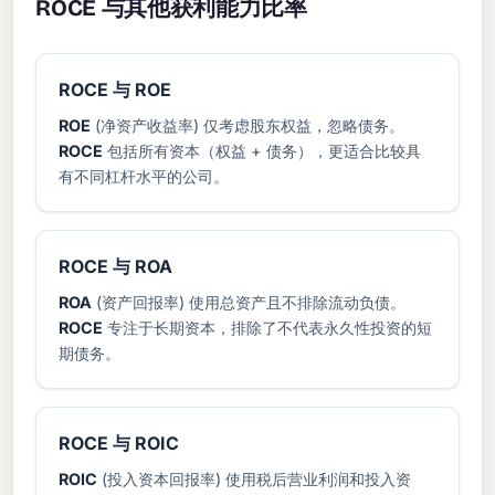
ROCE 与其他获利能力比率
ROCE 与 ROE
ROE
(净资产收益率) 仅考虑股东权益，忽略债务。
ROCE
包括所有资本（权益 + 债务），更适合比较具
有不同杠杆水平的公司。
ROCE 与 ROA
ROA
(资产回报率) 使用总资产且不排除流动负债。
ROCE
专注于长期资本，排除了不代表永久性投资的短
期债务。
ROCE 与 ROIC
ROIC
(投入资本回报率) 使用税后营业利润和投入资