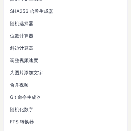
SHA256 哈希生成器
随机选择器
位数计算器
斜边计算器
调整视频速度
为图片添加文字
合并视频
Git 命令生成器
随机化数字
FPS 转换器