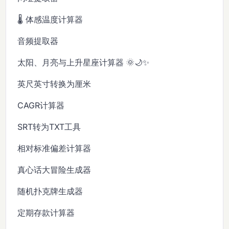
🌡️ 体感温度计算器
音频提取器
太阳、月亮与上升星座计算器 🌞🌙✨
英尺英寸转换为厘米
CAGR计算器
SRT转为TXT工具
相对标准偏差计算器
真心话大冒险生成器
随机扑克牌生成器
定期存款计算器