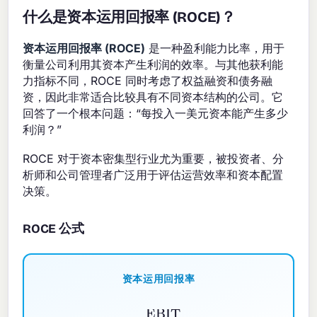
什么是资本运用回报率 (ROCE)？
资本运用回报率 (ROCE)
是一种盈利能力比率，用于
衡量公司利用其资本产生利润的效率。与其他获利能
力指标不同，ROCE 同时考虑了权益融资和债务融
资，因此非常适合比较具有不同资本结构的公司。它
回答了一个根本问题：“每投入一美元资本能产生多少
利润？”
ROCE 对于资本密集型行业尤为重要，被投资者、分
析师和公司管理者广泛用于评估运营效率和资本配置
决策。
ROCE 公式
资本运用回报率
ROCE
=
EBIT
资本运用额
×
100
%