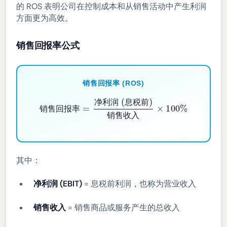
的 ROS 表明公司在控制成本和从销售活动中产生利润
方面更为高效。
销售回报率公式
销售回报率 (ROS)
销售回报率
=
净利润 (息税前)
×
100
%
销售收入
净
利
润
息
税
前
销
售
回
报
率
销
售
收
入
其中：
净利润 (EBIT)
= 息税前利润，也称为营业收入
销售收入
= 销售商品或服务产生的总收入