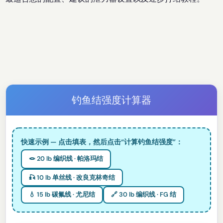
钓鱼结强度计算器
快速示例 — 点击填表，然后点击“计算钓鱼结强度”：
🪢 20 lb 编织线 · 帕洛玛结
🎣 10 lb 单丝线 · 改良克林奇结
💧 15 lb 碳氟线 · 尤尼结
🔗 30 lb 编织线 · FG 结