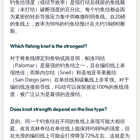
钓鱼结强度（或结节效率）是指打结后残留的鱼线额
定（未打结）破断强度的百分比。每个钓鱼结都会因
为紧密的转折导致应力集中而略微削弱鱼线。在20磅
的鱼线上，效率为90%的钓鱼结预计在大约18磅时断
裂。
Which fishing knot is the strongest?
对于将鱼线绑定到鱼钩或路亚饵，帕洛玛结
（Palomar）是最强的钓鱼结之一，且在编织线上表
现绝佳；而斯内尔结（Snell）和圣地亚哥果酱结
（San Diego Jam）在单丝线和碳氟线上非常强。对于
编织线连接前导线，FG结可以保留接近100%的鱼线强
度，被广泛认为是最强的连接结。
Does knot strength depend on the line type?
是的。同一个钓鱼结在不同的鱼线上表现可能大相径
庭。改良克林奇结在单丝线上能保持约88%的强度，但
在光滑的编织线上可能会打滑降至72%左右。这就是为