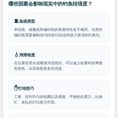
哪些因素会影响现实中的钓鱼结强度？
🧵
鱼线类型
单丝线、碳氟线和编织线的表面特性各不相同。光滑的
编织线需要像帕洛玛结或FG结这样抓力更强的钓鱼结。
💧
润滑程度
在拉紧前用水或唾液润湿线结，可以减少收紧时的摩擦
和发热，从而保留更多的强度。
✋
打结技巧
工整、排列均匀的线圈以及缓慢、平稳的拉紧力，比匆
忙、凌乱的打结更为牢固。