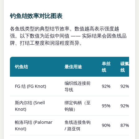
钓鱼结效率对比图表
各鱼线类型的典型结节效率。数值越高表示强度越
强。以下数值为近似中间值 —— 实际结果会因鱼线品
牌、打结工整度和润湿程度而异。
单丝
碳氟
钓鱼结
最佳用途
线
线
编织线连接前
FG 结 (FG Knot)
92%
92%
导线
斯内尔结 (Snell
绑定钩柄（至
95%
92%
Knot)
钩轴）
帕洛玛结 (Palomar
鱼线连接鱼钩
90%
87%
Knot)
/ 路亚饵