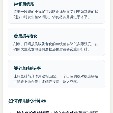
✂️
预留线尾
留出一段短的小线尾可以防止线结在受到突如其来的猛
烈拉力时发生整体滑脱。切勿将其剪得过于齐平。
🪨
磨损与老化
刻痕、日晒损伤以及老化的鱼线都会降低实际强度。在
钓到大鱼或发现任何磨损迹象后请务必重新打结。
🎯
钓鱼结的选择
让钓鱼结与具体用途相匹配。一个出色的线对线连接结
可能并不适合作为终端连接结，反之亦然。
如何使用此计算器
输入您的鱼线强度：
输入您鱼线的额定破断强