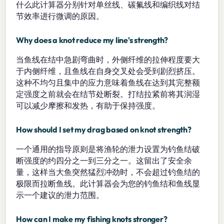
什么此计算器分别针对单丝线、碳氟线和编织线对结
节效率进行微调的原因。
Why does a knot reduce my line's strength?
当鱼线在结中急剧弯曲时，外侧纤维的拉伸程度要大
于内侧纤维，且鱼线在自身交叉处会受到剧烈挤压。
这种不均匀且集中的应力意味着鱼线在达到其完整额
定强度之前就会在结节处断裂。打结拉紧前将其润湿
可以减少摩擦和发热，有助于保持强度。
How should I set my drag based on knot strength?
一个通用的指导原则是将渔轮的泄力设置为钓鱼结破
断强度的约四分之一到三分之一。这留出了安全余
量，这样当大鱼突然猛烈冲劲时，不会超过钓鱼结的
极限而拉断鱼线。此计算器会为您的钓鱼结和鱼线显
示一个建议的泄力范围。
How can I make my fishing knots stronger?