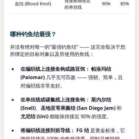
连接粗细相近
血结 (Blood Knot)
90%
85%
的单丝线
哪种钓鱼结最强？
并没有绝对唯一的“最强钓鱼结” —— 这完全取决于您
所绑定的目标对象以及所使用的鱼线：
在编织线上连接鱼钩或路亚饵：
帕洛玛结
(Palomar)
几乎无可匹敌 —— 强韧、简单，且
对编织线非常友好。
在单丝线或碳氟线上连接鱼钩：
斯内尔结
(Snell)
、
圣地亚哥果酱结 (San Diego Jam)
和
尤尼结 (Uni)
都能保持接近 90% 的强度。
将编织线连接到前导线：
FG 结
是黄金标准，它
能保持接近 100% 的鱼线强度，同时足够纤细，