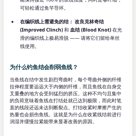
可轻松通过鱼竿导环。
在编织线上需避免的结：
改良克林奇结
(Improved Clinch)
和
血结 (Blood Knot)
在光
滑的编织线上极易滑脱 —— 请将它们留给单丝
线使用。
为什么钓鱼结会削弱鱼线？
当鱼线在结中发生剧烈弯曲时，每个弯曲外侧的纤维
拉伸程度要远远大于内侧的纤维，而且鱼线在自身交
叉重叠的地方会受到猛烈的挤压。这种不均匀且集中
的负荷意味着鱼线在打结处就已达到极限，而此时笔
直的线段还远未达到断裂点。打结收紧时摩擦产生的
热量也会损伤鱼线。这就是为什么在收紧线结前进行
润湿并缓慢拉紧能带来显著改善的原因。