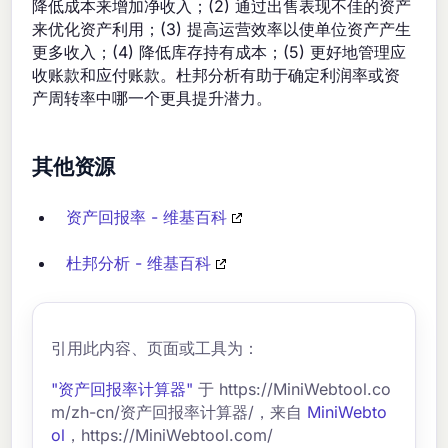
降低成本来增加净收入；(2) 通过出售表现不佳的资产
来优化资产利用；(3) 提高运营效率以使单位资产产生
更多收入；(4) 降低库存持有成本；(5) 更好地管理应
收账款和应付账款。杜邦分析有助于确定利润率或资
产周转率中哪一个更具提升潜力。
其他资源
资产回报率 - 维基百科
杜邦分析 - 维基百科
引用此内容、页面或工具为：
"资产回报率计算器"
于 https://MiniWebtool.co
m/zh-cn/资产回报率计算器/，来自
MiniWebto
ol
，https://MiniWebtool.com/