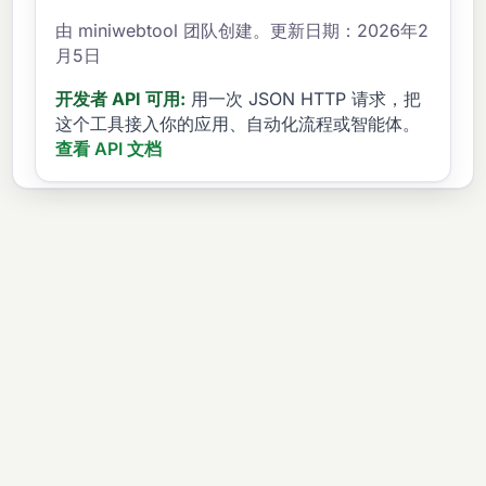
由 miniwebtool 团队创建。更新日期：2026年2
月5日
开发者 API 可用:
用一次 JSON HTTP 请求，把
这个工具接入你的应用、自动化流程或智能体。
查看 API 文档