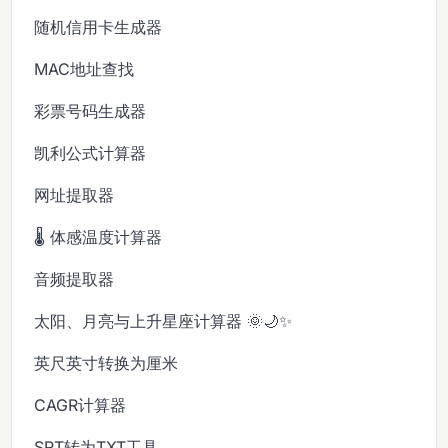
随机信用卡生成器
MAC地址查找
彩票号码生成器
凯利公式计算器
网址提取器
🌡️ 体感温度计算器
音频提取器
太阳、月亮与上升星座计算器 🌞🌙✨
英尺英寸转换为厘米
CAGR计算器
SRT转为TXT工具