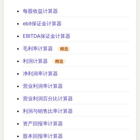
每股收益计算器
ebit保证金计算器
EBITDA保证金计算器
毛利率计算器
精选
利润计算器
精选
净利润率计算器
营业利润率计算器
营业利润百分比计算器
利润与销售比率计算器
资产回报率计算器
股本回报率计算器