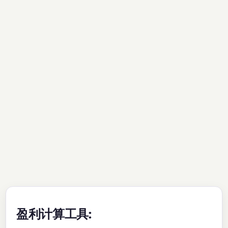
盈利计算工具: