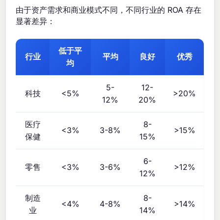
由于资产需求和商业模式不同，不同行业的 ROA 存在
显著差异：
低于平
行业
平均
良好
优秀
均
5-
12-
科技
<5%
>20%
12%
20%
医疗
8-
<3%
3-8%
>15%
保健
15%
6-
零售
<3%
3-6%
>12%
12%
制造
8-
<4%
4-8%
>14%
业
14%