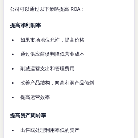
公司可以通过以下策略提高 ROA：
提高净利润率
如果市场地位允许，提高价格
通过供应商谈判降低营业成本
削减运营支出和管理费用
改善产品结构，向高利润产品倾斜
提高运营效率
提高资产周转率
出售或处理利用率低的资产