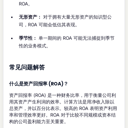
ROA。
无形资产：
对于拥有大量无形资产的知识型公
司，ROA 可能会低估其表现。
季节性：
单一期间的 ROA 可能无法捕捉到季节
性的业务模式。
常见问题解答
什么是资产回报率 (ROA)？
资产回报率 (ROA) 是一种财务比率，用于衡量公司利
用其资产产生利润的效率。计算方法是用净收入除以
总资产，并以百分比表示。较高的 ROA 表明资产利用
率和管理效率更好。ROA 对于比较不同规模或资本结
构的公司盈利能力至关重要。