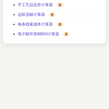
手工艺品定价计算器
新
边际贡献计算器
新
每条线索成本计算器
新
电子邮件营销ROI计算器
新