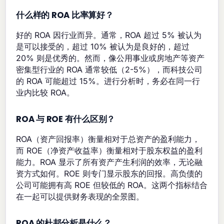
什么样的 ROA 比率算好？
好的 ROA 因行业而异。通常，ROA 超过 5% 被认为
是可以接受的，超过 10% 被认为是良好的，超过
20% 则是优秀的。然而，像公用事业或房地产等资产
密集型行业的 ROA 通常较低（2-5%），而科技公司
的 ROA 可能超过 15%。进行分析时，务必在同一行
业内比较 ROA。
ROA 与 ROE 有什么区别？
ROA（资产回报率）衡量相对于总资产的盈利能力，
而 ROE（净资产收益率）衡量相对于股东权益的盈利
能力。ROA 显示了所有资产产生利润的效率，无论融
资方式如何。ROE 则专门显示股东的回报。高负债的
公司可能拥有高 ROE 但较低的 ROA。这两个指标结合
在一起可以提供财务表现的全景图。
ROA 的杜邦分析是什么？