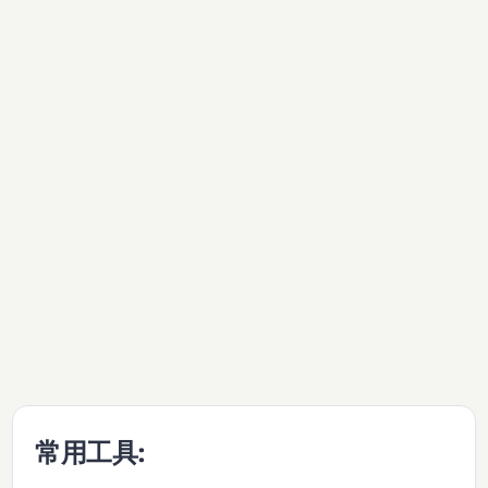
常用工具: