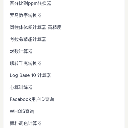
百分比到ppm转换器
罗马数字转换器
圆柱体体积计算器 高精度
考拉兹猜想计算器
对数计算器
磅转千克转换器
Log Base 10 计算器
心算训练器
Facebook用户ID查询
WHOIS查询
颜料调色计算器