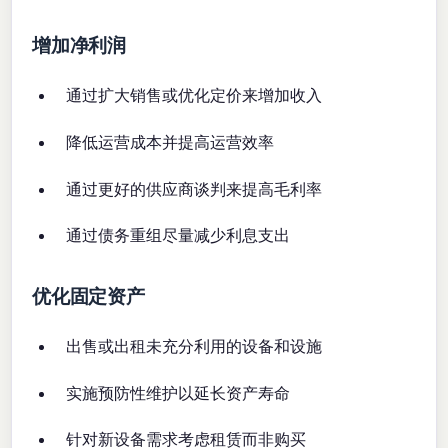
增加净利润
通过扩大销售或优化定价来增加收入
降低运营成本并提高运营效率
通过更好的供应商谈判来提高毛利率
通过债务重组尽量减少利息支出
优化固定资产
出售或出租未充分利用的设备和设施
实施预防性维护以延长资产寿命
针对新设备需求考虑租赁而非购买