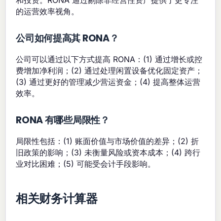
的运营效率视角。
公司如何提高其 RONA？
公司可以通过以下方式提高 RONA：(1) 通过增长或控
费增加净利润；(2) 通过处理闲置设备优化固定资产；
(3) 通过更好的管理减少营运资金；(4) 提高整体运营
效率。
RONA 有哪些局限性？
局限性包括：(1) 账面价值与市场价值的差异；(2) 折
旧政策的影响；(3) 未衡量风险或资本成本；(4) 跨行
业对比困难；(5) 可能受会计手段影响。
相关财务计算器