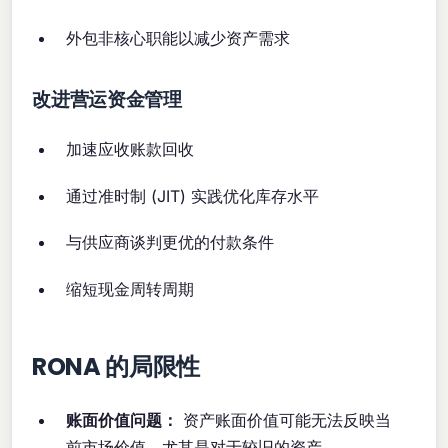
外包非核心职能以减少资产需求
改进营运资金管理
加速应收账款回收
通过准时制 (JIT) 实践优化库存水平
与供应商谈判更优的付款条件
缩短现金周转周期
RONA 的局限性
账面价值问题：
资产账面价值可能无法反映当
前市场价值，尤其是对于较旧的资产