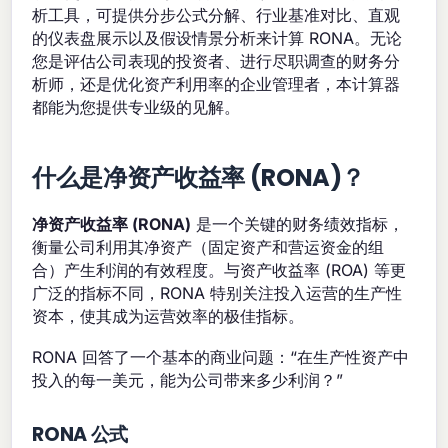
析工具，可提供分步公式分解、行业基准对比、直观
的仪表盘展示以及假设情景分析来计算 RONA。无论
您是评估公司表现的投资者、进行尽职调查的财务分
析师，还是优化资产利用率的企业管理者，本计算器
都能为您提供专业级的见解。
什么是净资产收益率 (RONA)？
净资产收益率 (RONA)
是一个关键的财务绩效指标，
衡量公司利用其净资产（固定资产和营运资金的组
合）产生利润的有效程度。与资产收益率 (ROA) 等更
广泛的指标不同，RONA 特别关注投入运营的生产性
资本，使其成为运营效率的极佳指标。
RONA 回答了一个基本的商业问题：“在生产性资产中
投入的每一美元，能为公司带来多少利润？”
RONA 公式