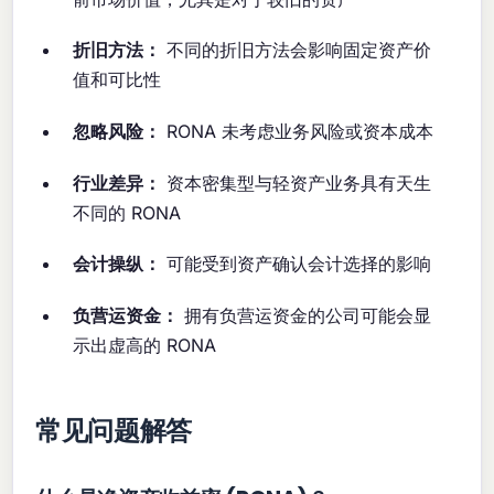
折旧方法：
不同的折旧方法会影响固定资产价
值和可比性
忽略风险：
RONA 未考虑业务风险或资本成本
行业差异：
资本密集型与轻资产业务具有天生
不同的 RONA
会计操纵：
可能受到资产确认会计选择的影响
负营运资金：
拥有负营运资金的公司可能会显
示出虚高的 RONA
常见问题解答