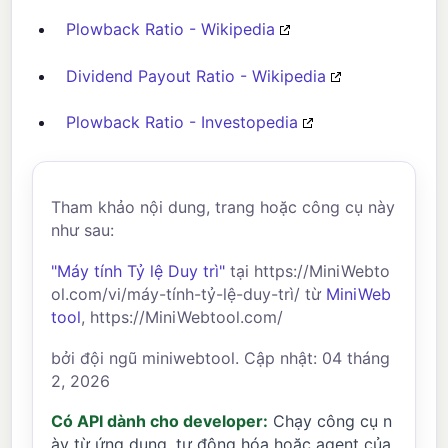
Plowback Ratio - Wikipedia
Dividend Payout Ratio - Wikipedia
Plowback Ratio - Investopedia
Tham khảo nội dung, trang hoặc công cụ này
như sau:
"Máy tính Tỷ lệ Duy trì"
tại https://MiniWebto
ol.com/vi/máy-tính-tỷ-lệ-duy-trì/ từ
MiniWeb
tool
, https://MiniWebtool.com/
bởi đội ngũ miniwebtool. Cập nhật: 04 tháng
2, 2026
Có API dành cho developer:
Chạy công cụ n
ày từ ứng dụng, tự động hóa hoặc agent của