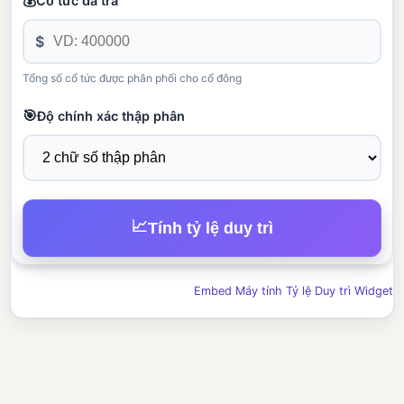
💰
Cổ tức đã trả
$
Tổng số cổ tức được phân phối cho cổ đông
🎯
Độ chính xác thập phân
📈
Tính tỷ lệ duy trì
Embed Máy tính Tỷ lệ Duy trì Widget