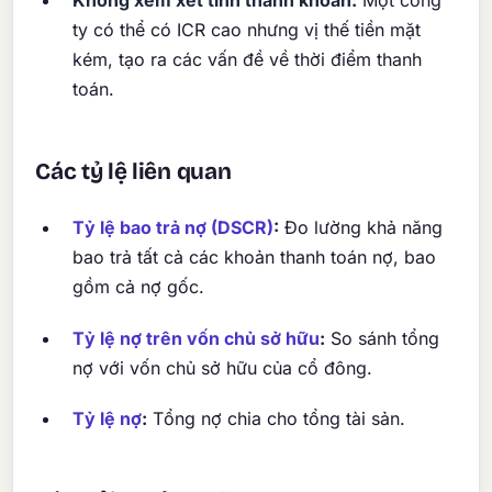
Không xem xét tính thanh khoản:
Một công
ty có thể có ICR cao nhưng vị thế tiền mặt
kém, tạo ra các vấn đề về thời điểm thanh
toán.
Các tỷ lệ liên quan
Tỷ lệ bao trả nợ (DSCR)
:
Đo lường khả năng
bao trả tất cả các khoản thanh toán nợ, bao
gồm cả nợ gốc.
Tỷ lệ nợ trên vốn chủ sở hữu
:
So sánh tổng
nợ với vốn chủ sở hữu của cổ đông.
Tỷ lệ nợ
:
Tổng nợ chia cho tổng tài sản.