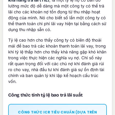
khả năng trả lãi (TIE)
, là một tỷ lệ nợ cơ bản đo
lường mức độ dễ dàng mà một công ty có thể trả
lãi cho các khoản nợ tồn đọng từ thu nhập hoạt
động của mình. Nó cho biết số lần một công ty có
thể thanh toán chi phí lãi vay hiện tại bằng cách sử
dụng thu nhập sẵn có.
Tỷ lệ cao hơn cho thấy công ty có biên độ thoải
mái để bao trả các khoản thanh toán lãi vay, trong
khi tỷ lệ thấp hơn cho thấy khả năng gặp khó khăn
trong việc thực hiện các nghĩa vụ nợ. Chỉ số này
rất quan trọng đối với các chủ nợ khi đánh giá rủi
ro cho vay, nhà đầu tư khi đánh giá sự ổn định tài
chính và ban quản lý khi lập kế hoạch cấu trúc
vốn.
Công thức tính tỷ lệ bao trả lãi suất
CÔNG THỨC ICR TIÊU CHUẨN (DỰA TRÊN