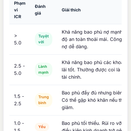
Phạm
Đánh
vi
Giải thích
giá
ICR
Khả năng bao phủ nợ mạnh mẽ 
>
Tuyệt
độ an toàn thoải mái. Công ty c
5.0
vời
nợ dễ dàng.
Khả năng bao phủ các khoản t
2.5 -
Lành
lãi tốt. Thường được coi là ổn 
5.0
mạnh
tài chính.
Bao phủ đầy đủ nhưng biên độ 
1.5 -
Trung
Có thể gặp khó khăn nếu thu n
2.5
bình
giảm.
1.0 -
Bao phủ tối thiểu. Rủi ro vỡ nợ
Yếu
1.5
điều kiện kinh doanh trở nên tồi