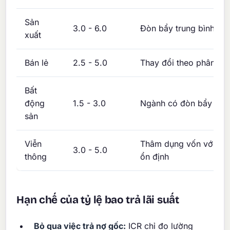
Sản
3.0 - 6.0
Đòn bẩy trung bình điể
xuất
Bán lẻ
2.5 - 5.0
Thay đổi theo phân kh
Bất
động
1.5 - 3.0
Ngành có đòn bẩy cao
sản
Viễn
Thâm dụng vốn với do
3.0 - 5.0
thông
ổn định
Hạn chế của tỷ lệ bao trả lãi suất
Bỏ qua việc trả nợ gốc:
ICR chỉ đo lường