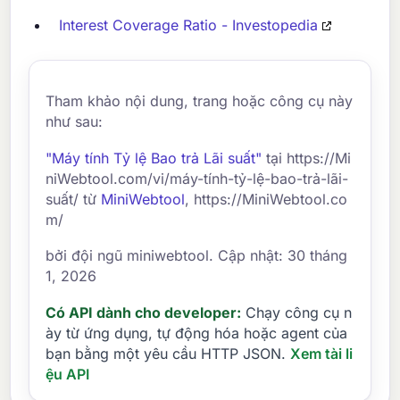
Interest Coverage Ratio - Investopedia
Tham khảo nội dung, trang hoặc công cụ này
như sau:
"Máy tính Tỷ lệ Bao trả Lãi suất"
tại https://Mi
niWebtool.com/vi/máy-tính-tỷ-lệ-bao-trả-lãi-
suất/ từ
MiniWebtool
, https://MiniWebtool.co
m/
bởi đội ngũ miniwebtool. Cập nhật: 30 tháng
1, 2026
Có API dành cho developer:
Chạy công cụ n
ày từ ứng dụng, tự động hóa hoặc agent của
bạn bằng một yêu cầu HTTP JSON.
Xem tài li
ệu API