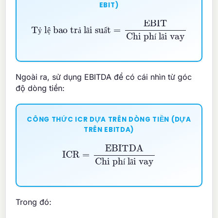
EBIT)
Tỷ lệ bao trả lãi suất
Chi phí lãi vay
=
EBIT
ỷ
ệ
ả
ã
ấ
í
ã
Ngoài ra, sử dụng EBITDA để có cái nhìn từ góc
độ dòng tiền:
CÔNG THỨC ICR DỰA TRÊN DÒNG TIỀN (DỰA
TRÊN EBITDA)
ICR
=
EBITDA
Chi phí lãi vay
í
ã
Trong đó: