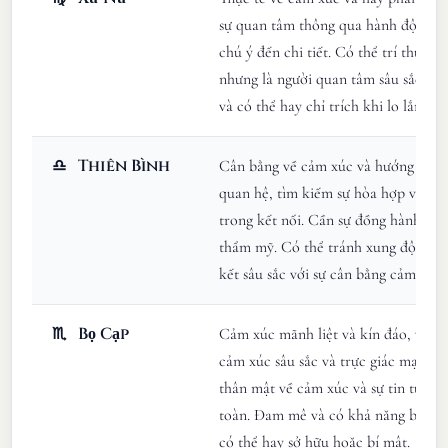
sự quan tâm thông qua hành động gi
chú ý đến chi tiết. Có thể trí thức 
nhưng là người quan tâm sâu sắc. Cầ
và có thể hay chỉ trích khi lo lắng.
♎
Thiên Bình
Cân bằng về cảm xúc và hướng tới c
quan hệ, tìm kiếm sự hòa hợp và cô
trong kết nối. Cần sự đồng hành và 
thẩm mỹ. Có thể tránh xung đột nh
kết sâu sắc với sự cân bằng cảm xúc.
♏
Bọ Cạp
Cảm xúc mãnh liệt và kín đáo, với c
cảm xúc sâu sắc và trực giác mạnh 
thân mật về cảm xúc và sự tin tưởng
toàn. Đam mê và có khả năng biến đ
có thể hay sở hữu hoặc bí mật.