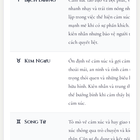
nhanh nhạy và trái tim nồng nhiệt. 
lập trong việc thể hiện cảm xúc và p
mạnh mẽ khi có sự phấn khích. Có t
kiên nhẫn nhưng bảo vệ người thân
cách quyết liệt.
♉
Kim Ngưu
Ổn định về cảm xúc và gợi cảm, tìm
thoải mái, an ninh và tình cảm thể c
trọng thói quen và những biểu hiện 
hữu hình. Kiên nhẫn và trung thành
thể bướng bỉnh khi cảm thấy bị đe 
cảm xúc.
♊
Song Tử
Tò mò về cảm xúc và hay giao tiếp, 
xúc thông qua trò chuyện và kích th
thần. Cần sự đa dạng và kết nối trí t