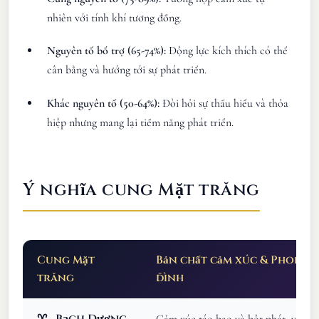
nhiên với tính khí tương đồng.
Nguyên tố bổ trợ (65-74%):
Động lực kích thích có thể
cân bằng và hướng tới sự phát triển.
Khác nguyên tố (50-64%):
Đòi hỏi sự thấu hiểu và thỏa
hiệp nhưng mang lại tiềm năng phát triển.
Ý nghĩa cung Mặt trăng
Cung Mặt
Bản chất cảm xúc & Phong 
trăng
đình
♈
Bạch Dương
Cảm xúc táo bạo và bột phát, với p