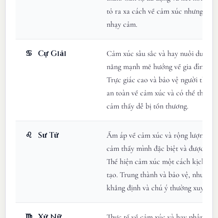
tỏ ra xa cách về cảm xúc nhưng thực
nhạy cảm.
♋
Cự Giải
Cảm xúc sâu sắc và hay nuôi dưỡng,
năng mạnh mẽ hướng về gia đình và 
Trực giác cao và bảo vệ người thân 
an toàn về cảm xúc và có thể thất t
cảm thấy dễ bị tổn thương.
♌
Sư Tử
Ấm áp về cảm xúc và rộng lượng, vớ
cảm thấy mình đặc biệt và được đánh
Thể hiện cảm xúc một cách kịch tính
tạo. Trung thành và bảo vệ, nhưng c
khẳng định và chú ý thường xuyên.
♍
Xử Nữ
Thực tế về cảm xúc và hay phân tích