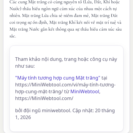
Các cung Mặt trăng có cùng nguyên tố (Lửa, Đất, Khí hoặc
Nước) thấu hiểu ngôn ngữ cảm xúc của nhau một cách tự
nhiên. Mặt trăng Lửa chia sẻ niềm đam mê, Mặt trăng Đất
coi trọng sự ổn định, Mặt trăng Khí kết nối về mặt trí tuệ và
Mặt trăng Nước gắn kết thông qua sự thấu hiểu cảm xúc sâu
sắc.
Tham khảo nội dung, trang hoặc công cụ này
như sau:
"Máy tính tương hợp cung Mặt trăng"
tại
https://MiniWebtool.com/vi/máy-tính-tương-
hợp-cung-mặt-trăng/ từ
MiniWebtool
,
https://MiniWebtool.com/
bởi đội ngũ miniwebtool. Cập nhật: 20 tháng
1, 2026