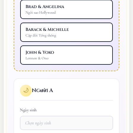
Brad & Angelina
Ngôi sao Hollywood
Barack & Michelle
Cặp đôi Tổng thống
John & Yoko
Lennon & Ono
Người A
🌙
Ngày sinh