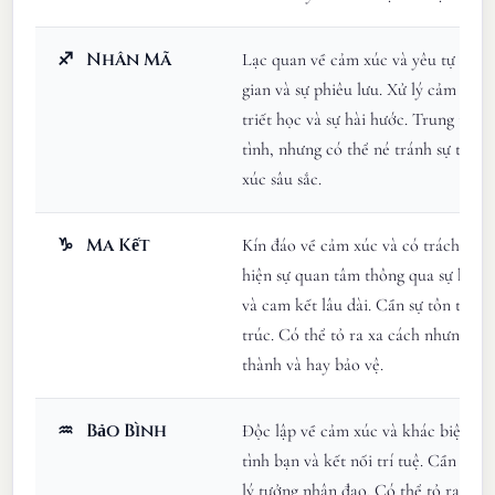
♐
Nhân Mã
Lạc quan về cảm xúc và yêu tự do, 
gian và sự phiêu lưu. Xử lý cảm xúc
triết học và sự hài hước. Trung thực 
tình, nhưng có thể né tránh sự tổn 
xúc sâu sắc.
♑
Ma Kết
Kín đáo về cảm xúc và có trách nhiệ
hiện sự quan tâm thông qua sự hỗ tr
và cam kết lâu dài. Cần sự tôn trọng
trúc. Có thể tỏ ra xa cách nhưng sâu
thành và hay bảo vệ.
♒
Bảo Bình
Độc lập về cảm xúc và khác biệt, co
tình bạn và kết nối trí tuệ. Cần tự 
lý tưởng nhân đạo. Có thể tỏ ra xa 