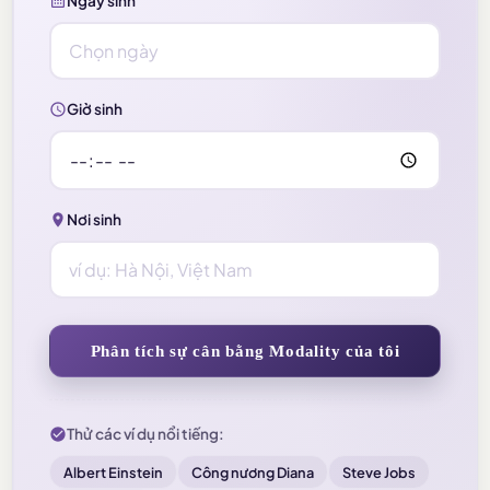
Ngày sinh
Giờ sinh
Nơi sinh
Phân tích sự cân bằng Modality của tôi
Thử các ví dụ nổi tiếng:
Albert Einstein
Công nương Diana
Steve Jobs