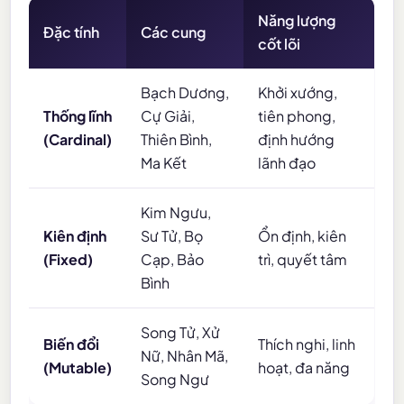
Năng lượng
Đặc tính
Các cung
cốt lõi
Bạch Dương,
Khởi xướng,
Thống lĩnh
Cự Giải,
tiên phong,
(Cardinal)
Thiên Bình,
định hướng
Ma Kết
lãnh đạo
Kim Ngưu,
Kiên định
Sư Tử, Bọ
Ổn định, kiên
(Fixed)
Cạp, Bảo
trì, quyết tâm
Bình
Song Tử, Xử
Biến đổi
Thích nghi, linh
Nữ, Nhân Mã,
(Mutable)
hoạt, đa năng
Song Ngư