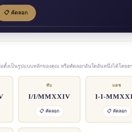
📋 คัดลอก
เพื่อตั้งเป็นรูปแบบหลักของคุณ หรือคัดลอกอันใดอันหนึ่งได้โดยต
ทับ
แดช
V
I/I/MMXXIV
I-I-MMXX
📋 คัดลอก
📋 คัดลอก