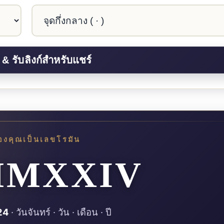
ของคุณเป็นเลขโรมัน
·MMXXIV
24
· วันจันทร์ · วัน · เดือน · ปี