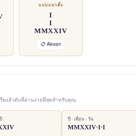
แบบแนวตั้ง
I
V
I
MMXXIV
📋 คัดลอก
ยงลำดับที่อ่านง่ายที่สุดสำหรับคุณ
ปี
ปี · เดือน · วัน
XXIV
MMXXIV·I·I