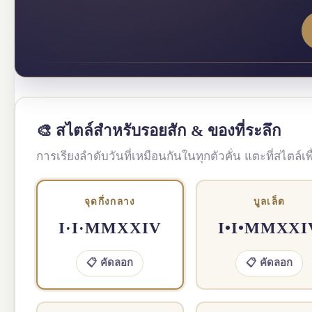
🎨 สไตล์สำหรับรอยสัก & ของที่ระลึก
การเรียงลำดับวันที่เหมือนกันในทุกตัวคั่น แตะที่สไตล์
จุดกึ่งกลาง
บูลเล็ต
I·I·MMXXIV
I•I•MMXXI
📋 คัดลอก
📋 คัดลอก