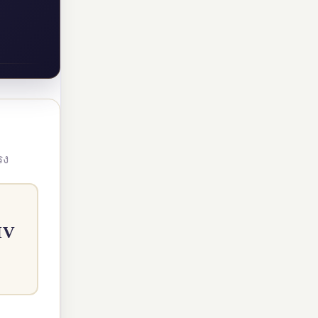
รง
IV