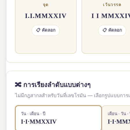
จุด
เว้นวรรค
I.I.MMXXIV
I I MMXXI
📋 คัดลอก
📋 คัดลอก
🔀 การเรียงลำดับแบบต่างๆ
ไม่มีกฎสากลสำหรับวันที่เลขโรมัน — เลือกรูปแบบการเรี
วัน · เดือน · ปี
เดือน · วัน · 
I·I·MMXXIV
I·I·MM