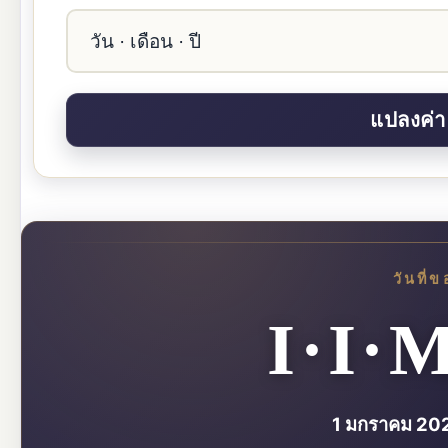
วันที่
I·I
1 มกราคม 20