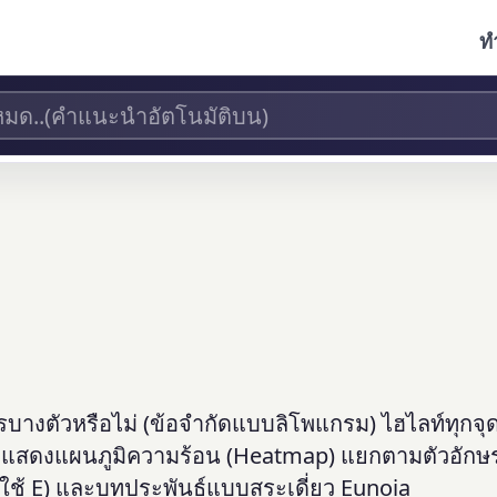
ท
บางตัวหรือไม่ (ข้อจำกัดแบบลิโพแกรม) ไฮไลท์ทุกจุดท
แสดงแผนภูมิความร้อน (Heatmap) แยกตามตัวอักษ
ไม่ใช้ E) และบทประพันธ์แบบสระเดี่ยว Eunoia