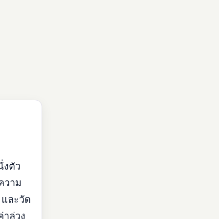
่งตัว
อความ
และวัด
่าล่วง