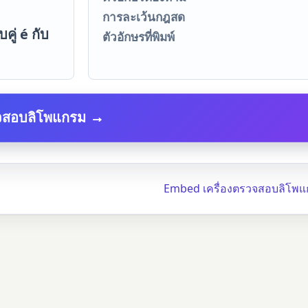
การละเว้นกฎสด
คู่ é กับ
ตัวอักษรที่พิมพ์
จสอบลิโพแกรม →
Embed เครื่องตรวจสอบลิโพ