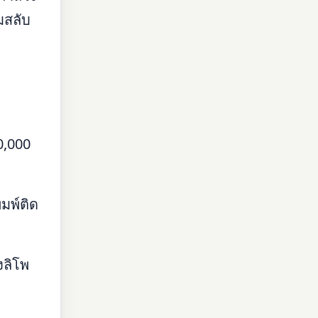
มสลับ
0,000
มพ์ติด
งลิโพ