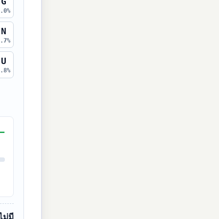
G
2.0%
N
6.7%
U
2.8%
—
ไม่มี