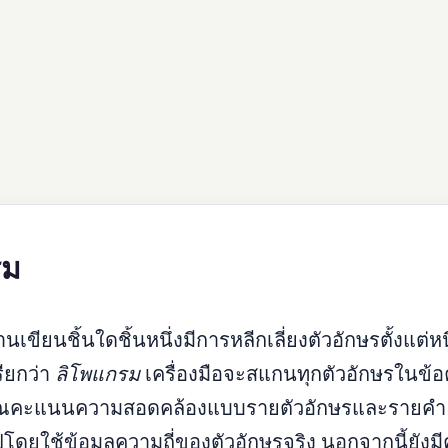
รม
ขียนชิ้นใดชิ้นหนึ่งมีการหลีกเลี่ยงตัวอักษรตั้งแต่หนึ
รียกว่า
ลิโพแกรม
เครื่องมือจะสแกนทุกตัวอักษรในข้
วณคะแนนความสอดคล้องแบบรายตัวอักษรและรายคำ 
โดยใช้ข้อมูลความถี่ของตัวอักษรจริง นอกจากนี้ยังมีค