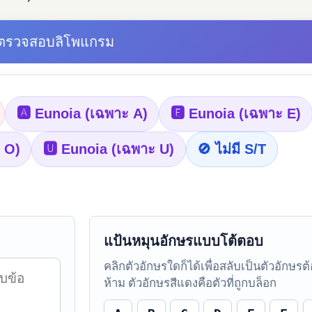
องตรวจสอบลิโพแกรม
🅰 Eunoia (เฉพาะ A)
🅴 Eunoia (เฉพาะ E)
 O)
🆄 Eunoia (เฉพาะ U)
🚫 ไม่มี S/T
แป้นหมุนอักษรแบบโต้ตอบ
คลิกตัวอักษรใดก็ได้เพื่อสลับเป็นตัวอักษรต
ห้าม ตัวอักษรสีแดงคือตัวที่ถูกบล็อก