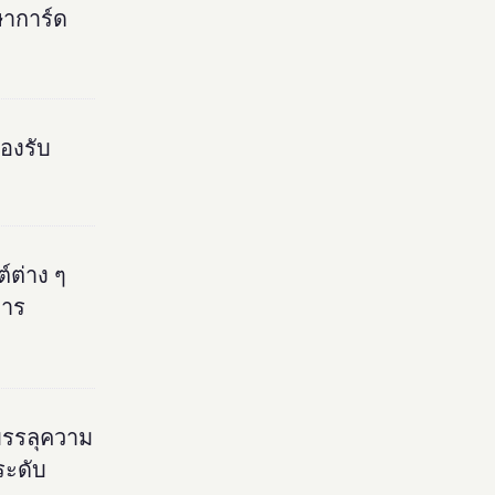
ษาการ์ด
องรับ
ต่าง ๆ
การ
อบรรลุความ
ระดับ