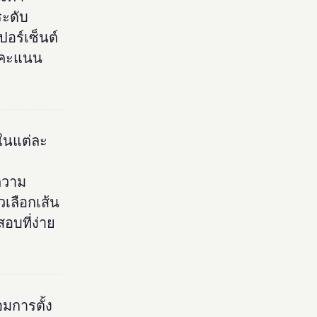
ระดับ
ปอร์เซ็นต์
 คะแนน
ในแต่ละ
ความ
วเลือกเส้น
บที่ง่าย
มการตั้ง