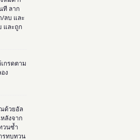
นที ลาก
วก/ลบ และ
ย และถูก
ด้เกรดตาม
ลอง
ณด้วยอัล
ณหลังจาก
บทวนซ้ำ
าการทบทวน