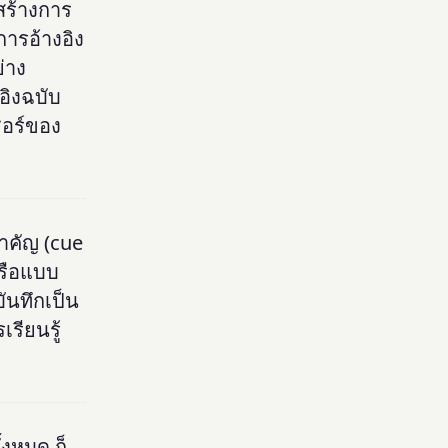
งสร้างการ
ารอ้างอิง
่าง
อิงฉบับ
ซอร์ของ
ำคัญ (cue
หรือแบบ
บันทึกเป็น
รียนรู้
้งหมด ก็