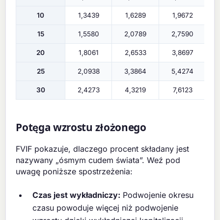
10
1,3439
1,6289
1,9672
15
1,5580
2,0789
2,7590
20
1,8061
2,6533
3,8697
25
2,0938
3,3864
5,4274
30
2,4273
4,3219
7,6123
Potęga wzrostu złożonego
FVIF pokazuje, dlaczego procent składany jest
nazywany „ósmym cudem świata”. Weź pod
uwagę poniższe spostrzeżenia:
Czas jest wykładniczy:
Podwojenie okresu
czasu powoduje więcej niż podwojenie