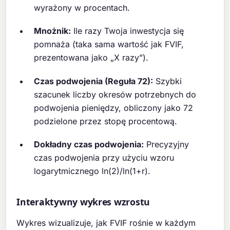
wyrażony w procentach.
Mnożnik:
Ile razy Twoja inwestycja się
pomnaża (taka sama wartość jak FVIF,
prezentowana jako „X razy”).
Czas podwojenia (Reguła 72):
Szybki
szacunek liczby okresów potrzebnych do
podwojenia pieniędzy, obliczony jako 72
podzielone przez stopę procentową.
Dokładny czas podwojenia:
Precyzyjny
czas podwojenia przy użyciu wzoru
logarytmicznego ln(2)/ln(1+r).
Interaktywny wykres wzrostu
Wykres wizualizuje, jak FVIF rośnie w każdym