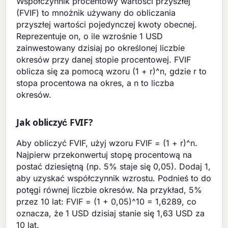
Współczynnik procentowy wartości przyszłej
(FVIF) to mnożnik używany do obliczania
przyszłej wartości pojedynczej kwoty obecnej.
Reprezentuje on, o ile wzrośnie 1 USD
zainwestowany dzisiaj po określonej liczbie
okresów przy danej stopie procentowej. FVIF
oblicza się za pomocą wzoru (1 + r)^n, gdzie r to
stopa procentowa na okres, a n to liczba
okresów.
Jak obliczyć FVIF?
Aby obliczyć FVIF, użyj wzoru FVIF = (1 + r)^n.
Najpierw przekonwertuj stopę procentową na
postać dziesiętną (np. 5% staje się 0,05). Dodaj 1,
aby uzyskać współczynnik wzrostu. Podnieś to do
potęgi równej liczbie okresów. Na przykład, 5%
przez 10 lat: FVIF = (1 + 0,05)^10 = 1,6289, co
oznacza, że 1 USD dzisiaj stanie się 1,63 USD za
10 lat.