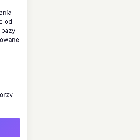
ania
e od
 bazy
atowane
worzy