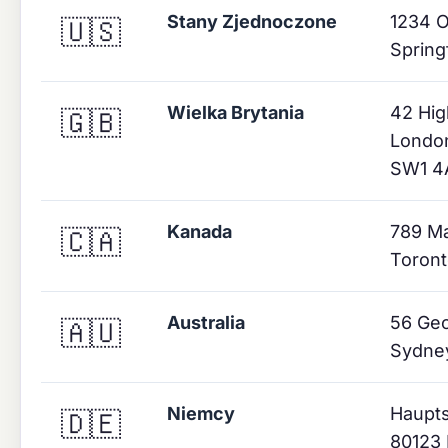
Stany Zjednoczone
1234 
🇺🇸
Spring
Wielka Brytania
42 Hig
🇬🇧
London
SW1 4
Kanada
789 Ma
🇨🇦
Toront
Australia
56 Geo
🇦🇺
Sydne
Niemcy
Haupts
🇩🇪
80123