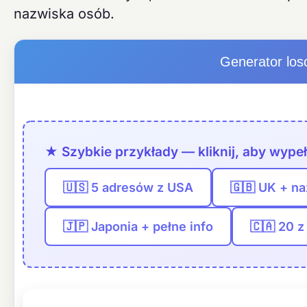
nazwiska osób.
Generator los
★ Szybkie przykłady — kliknij, aby wypeł
🇺🇸 5 adresów z USA
🇬🇧 UK + na
🇯🇵 Japonia + pełne info
🇨🇦 20 