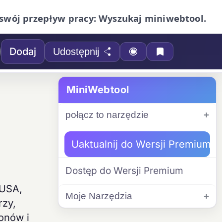
swój przepływ pracy: Wyszukaj miniwebtool.
Dodaj
Udostępnij
MiniWebtool
połącz to narzędzie
Uaktualnij do Wersji Premium
Dostęp do Wersji Premium
 USA,
Moje Narzędzia
rzy,
onów i