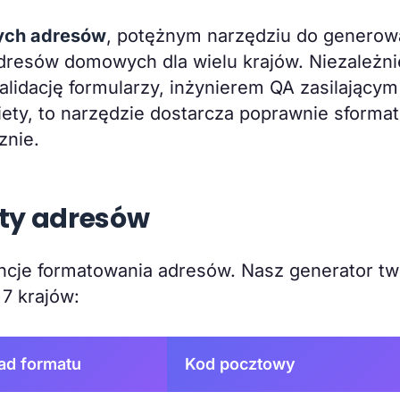
ych adresów
, potężnym narzędziu do generow
 adresów domowych dla wielu krajów. Niezależni
alidację formularzy, inżynierem QA zasilającym
ety, to narzędzie dostarcza poprawnie sform
znie.
aty adresów
encje formatowania adresów. Nasz generator t
7 krajów:
ad formatu
Kod pocztowy