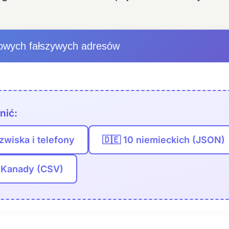
owych fałszywych adresów
nić:
zwiska i telefony
🇩🇪 10 niemieckich (JSON)
z Kanady (CSV)