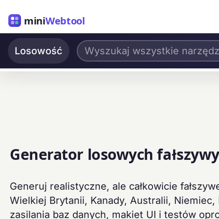
mini
Webtool
Losowość
Generator losowych fałszyw
Generuj realistyczne, ale całkowicie fałszy
Wielkiej Brytanii, Kanady, Australii, Niemiec,
zasilania baz danych, makiet UI i testów op