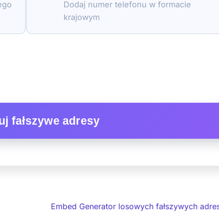
ego
Dodaj numer telefonu w formacie
krajowym
j fałszywe adresy
Embed Generator losowych fałszywych adre