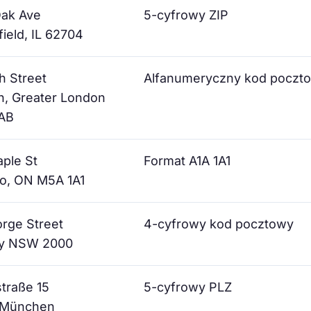
Oak Ave
5-cyfrowy ZIP
field, IL 62704
h Street
Alfanumeryczny kod poczt
, Greater London
AB
ple St
Format A1A 1A1
o, ON M5A 1A1
rge Street
4-cyfrowy kod pocztowy
y NSW 2000
traße 15
5-cyfrowy PLZ
 München