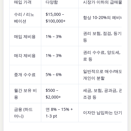
매입 가격
다양함
시장가 이하의 급매물 공
수리 / 리노
$15,000 –
항상 10-20%의 예비비 추
베이션
$100,000+
권리 보험, 점검, 등기 수
매입 제비용
1% – 3%
등
권리 수수료, 양도세, 에스
매각 제비용
1% – 3%
로 등
일반적으로 매수/매도 측 
중개 수수료
5% – 6%
개인이 분할
월간 보유 비
$500 –
세금, 보험, 공과금, 관리비
용
$2,000+
조경 등
금융 (하드
연 8% – 15% +
이자만 납입하는 단기 대
머니)
1-3 pt