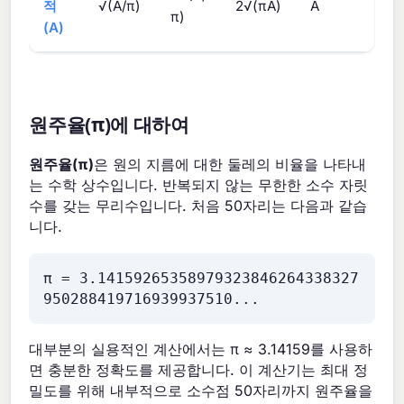
적
√(A/π)
2√(πA)
A
π)
(A)
원주율(π)에 대하여
원주율(π)
은 원의 지름에 대한 둘레의 비율을 나타내
는 수학 상수입니다. 반복되지 않는 무한한 소수 자릿
수를 갖는 무리수입니다. 처음 50자리는 다음과 같습
니다.
π = 3.14159265358979323846264338327
950288419716939937510...
대부분의 실용적인 계산에서는 π ≈ 3.14159를 사용하
면 충분한 정확도를 제공합니다. 이 계산기는 최대 정
밀도를 위해 내부적으로 소수점 50자리까지 원주율을