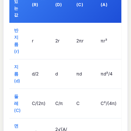
있
(R)
(D)
(C)
(A)
는
값
반
지
r
2r
2πr
πr²
름
(r)
지
름
d/2
d
πd
πd²/4
(d)
둘
레
C/(2π)
C/π
C
C²/(4π)
(C)
면
2√(A/