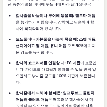
떤 종류의 줄을 어디에 묶느냐에 따라 달라집니다:
합사줄을 바늘이나 루어에 묶을 때:
팔로마 매듭
을 능가하기 어렵습니다. 강력하고 단순하며 합
사에 최적화되어 있습니다.
모노줄이나 카본줄을 바늘에 묶을 때:
스넬 매듭
,
샌디에이고 잼 매듭
,
유니 매듭
모두 90%에 가까
운 강도를 유지합니다.
합사와 쇼크리더를 연결할 때:
FG 매듭
이 표준입
니다. 가이드를 매끄럽게 통과할 수 있을 만큼 얇
으면서도 낚시줄 강도를 100% 가깝게 보존합니
다.
합사줄에서 피해야 할 매듭:
임프루브드 클린치
매듭
과
블러드 매듭
은 매끄러운 합사줄에서 미
끄러질 수 있으므로 모노필라멘트 줄에만 사용