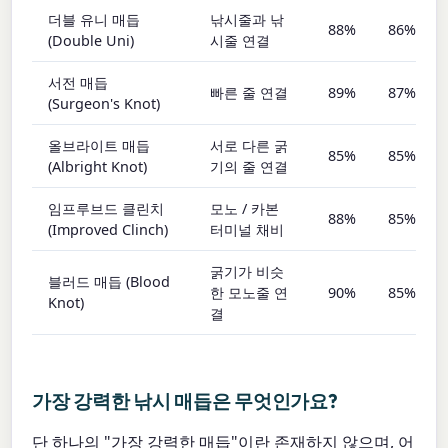
더블 유니 매듭
낚시줄과 낚
88%
86%
(Double Uni)
시줄 연결
서전 매듭
빠른 줄 연결
89%
87%
(Surgeon's Knot)
올브라이트 매듭
서로 다른 굵
85%
85%
(Albright Knot)
기의 줄 연결
임프루브드 클린치
모노 / 카본
88%
85%
(Improved Clinch)
터미널 채비
굵기가 비슷
블러드 매듭 (Blood
한 모노줄 연
90%
85%
Knot)
결
가장 강력한 낚시 매듭은 무엇인가요?
단 하나의 "가장 강력한 매듭"이란 존재하지 않으며, 어