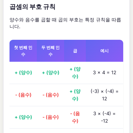
곱셈의 부호 규칙
양수와 음수를 곱할 때 곱의 부호는 특정 규칙을 따릅
니다.
첫 번째 인
두 번째 인
곱
예시
수
수
+ (양
+ (양수)
+ (양수)
3 × 4 = 12
수)
+ (양
(-3) × (-4) =
- (음수)
- (음수)
수)
12
- (음
3 × (-4) =
+ (양수)
- (음수)
수)
-12