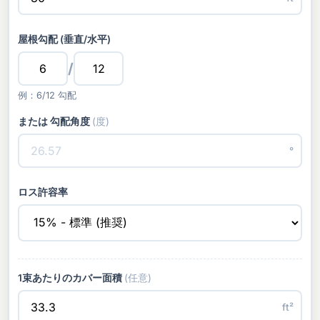
屋根勾配 (垂直/水平)
/
例：6/12 勾配
または 勾配角度
(度)
°
ロス許容率
1束あたりのカバー面積
(任意)
ft²