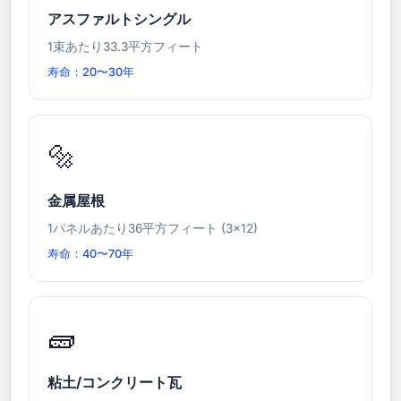
アスファルトシングル
1束あたり33.3平方フィート
寿命：20〜30年
🔩
金属屋根
1パネルあたり36平方フィート (3×12)
寿命：40〜70年
🧱
粘土/コンクリート瓦