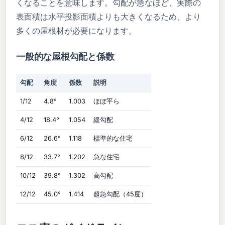
くなることを意味します。勾配が急なほど、実際の
表面積は水平投影面積よりも大きくなるため、より
多くの屋根材が必要になります。
一般的な屋根勾配と係数
勾配
角度
係数
説明
1/12
4.8°
1.003
ほぼ平ら
4/12
18.4°
1.054
緩勾配
6/12
26.6°
1.118
標準的な住宅
8/12
33.7°
1.202
急な住宅
10/12
39.8°
1.302
高勾配
12/12
45.0°
1.414
超急勾配（45度）