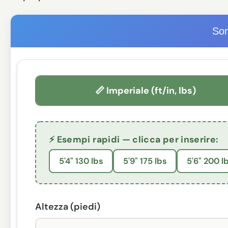
So
📏 Imperiale (ft/in, lbs)
⚡ Esempi rapidi — clicca per inserire:
5'4" 130 lbs
5'9" 175 lbs
5'6" 200 l
Altezza (piedi)