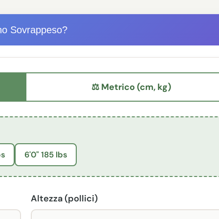
no Sovrappeso?
⚖ Metrico (cm, kg)
bs
6'0" 185 lbs
Altezza (pollici)