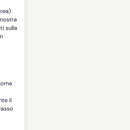
rea)
 mostra
i sulla
in
 come
te il
rasso