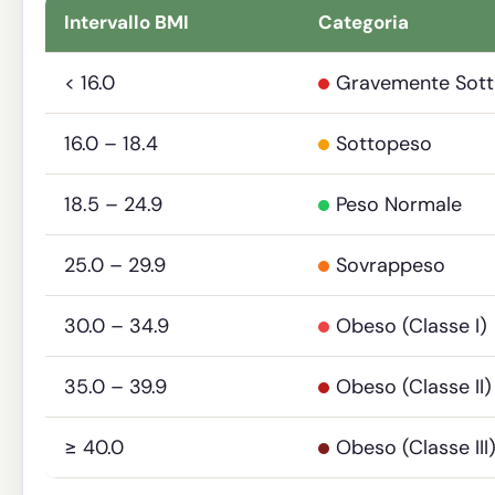
Intervallo BMI
Categoria
< 16.0
Gravemente Sot
16.0 – 18.4
Sottopeso
18.5 – 24.9
Peso Normale
25.0 – 29.9
Sovrappeso
30.0 – 34.9
Obeso (Classe I)
35.0 – 39.9
Obeso (Classe II)
≥ 40.0
Obeso (Classe III