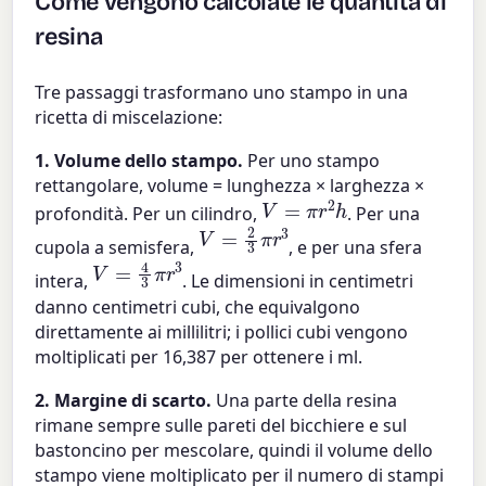
Come vengono calcolate le quantità di
resina
Tre passaggi trasformano uno stampo in una
ricetta di miscelazione:
1. Volume dello stampo.
Per uno stampo
rettangolare, volume = lunghezza × larghezza ×
V
=
π
r
2
h
profondità. Per un cilindro,
. Per una
V
=
2
3
π
r
3
cupola a semisfera,
, e per una sfera
V
=
4
3
π
r
3
intera,
. Le dimensioni in centimetri
danno centimetri cubi, che equivalgono
direttamente ai millilitri; i pollici cubi vengono
moltiplicati per 16,387 per ottenere i ml.
2. Margine di scarto.
Una parte della resina
rimane sempre sulle pareti del bicchiere e sul
bastoncino per mescolare, quindi il volume dello
stampo viene moltiplicato per il numero di stampi