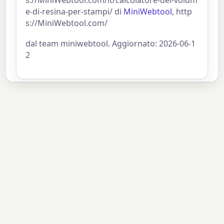
s://MiniWebtool.com/it/calcolatore-del-volum
e-di-resina-per-stampi/ di
MiniWebtool
, http
s://MiniWebtool.com/
dal team miniwebtool. Aggiornato: 2026-06-1
2