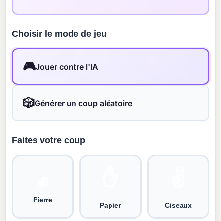
Choisir le mode de jeu
🎮
Jouer contre l'IA
🎲
Générer un coup aléatoire
Faites votre coup
✋
✌️
✊
Pierre
Papier
Ciseaux