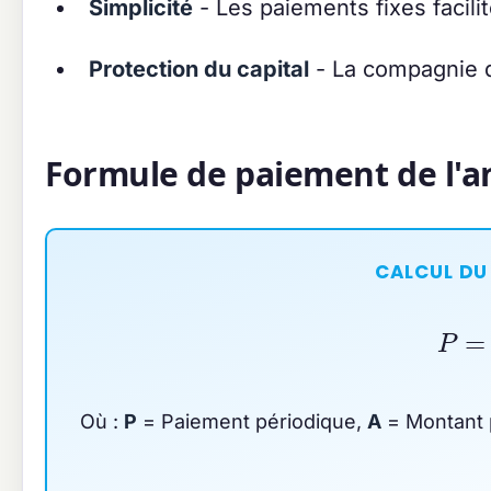
Simplicité
- Les paiements fixes facilit
Protection du capital
- La compagnie d
Formule de paiement de l'
CALCUL DU
P
=
Où :
P
= Paiement périodique,
A
= Montant p