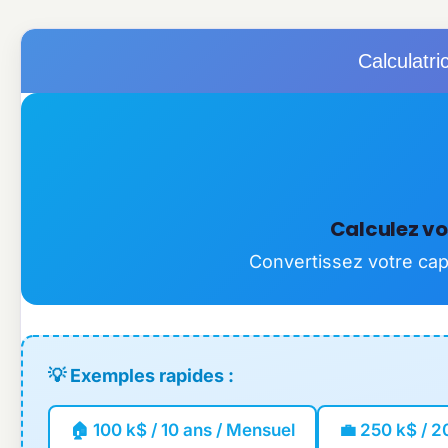
Calculatri
Calculez vo
Convertissez votre cap
💡 Exemples rapides :
🏠 100 k$ / 10 ans / Mensuel
💼 250 k$ / 2