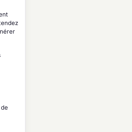
ent
ttendez
nérer
s
 de