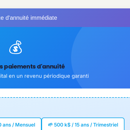
ce d'annuité immédiate
💰
s paiements d'annuité
ital en un revenu périodique garanti
0 ans / Mensuel
🌱 500 k$ / 15 ans / Trimestriel