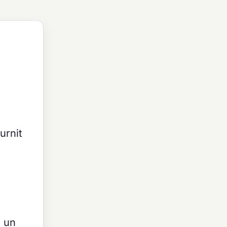
urnit
t un