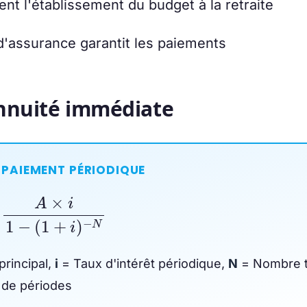
ent l'établissement du budget à la retraite
'assurance garantit les paiements
annuité immédiate
 PAIEMENT PÉRIODIQUE
A
×
i
1
−
(
1
+
i
)
−
N
rincipal,
i
= Taux d'intérêt périodique,
N
= Nombre t
de périodes