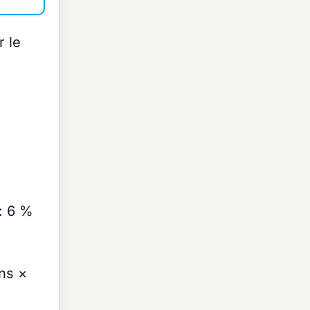
r le
: 6 %
ns ×