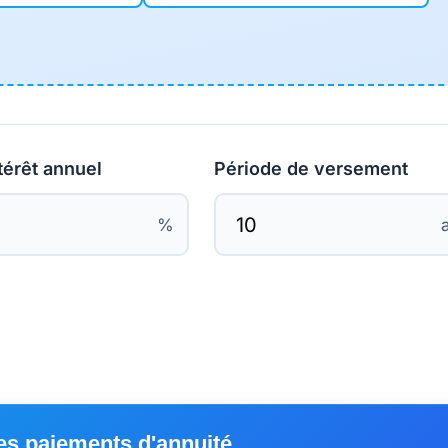
térêt annuel
Période de versement
%
les paiements d'annuité