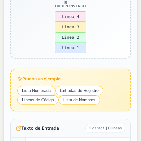
ORDEN INVERSO
Línea 4
Línea 3
Línea 2
Línea 1
Prueba un ejemplo:
Lista Numerada
Entradas de Registro
Líneas de Código
Lista de Nombres
Texto de Entrada
0 caract. | 0 líneas