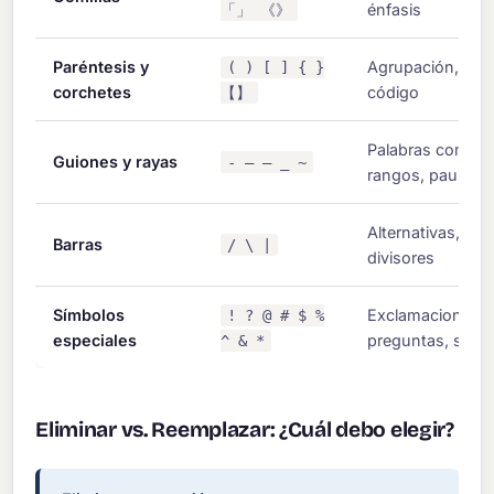
énfasis
「」 《》
Paréntesis y
Agrupación, acla
( ) [ ] { }
corchetes
código
【】
Palabras compue
Guiones y rayas
- – — _ ~
rangos, pausas
Alternativas, ruta
Barras
/ \ |
divisores
Símbolos
Exclamaciones,
! ? @ # $ %
especiales
preguntas, símb
^ & *
Eliminar vs. Reemplazar: ¿Cuál debo elegir?