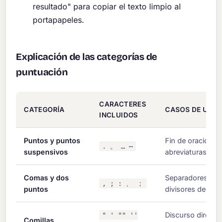
resultado" para copiar el texto limpio al
portapapeles.
Explicación de las categorías de
puntuación
CARACTERES
CATEGORÍA
CASOS DE USO
INCLUIDOS
Puntos y puntos
Fin de oraciones
. 。 … ⋯
suspensivos
abreviaturas, eli
Comas y dos
Separadores de l
, ; : 、 ；
puntos
divisores de clá
Discurso directo, 
" ' "" ''
Comillas