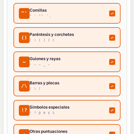
Comillas
"'
" ' "" 「」
Paréntesis y corchetes
()
( ) [ ] { }
Guiones y rayas
—
- – — _ ~
Barras y plecas
/\
/ \ |
Símbolos especiales
!?
! ? @ # $ %
Otras puntuaciones