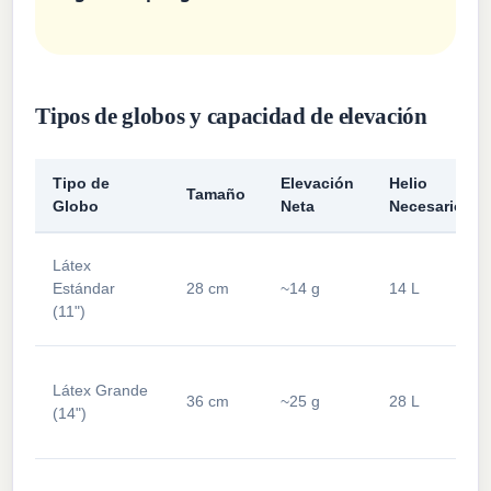
Tipos de globos y capacidad de elevación
Tipo de
Elevación
Helio
Tamaño
Globo
Neta
Necesario
Látex
Estándar
28 cm
~14 g
14 L
(11")
Látex Grande
36 cm
~25 g
28 L
(14")