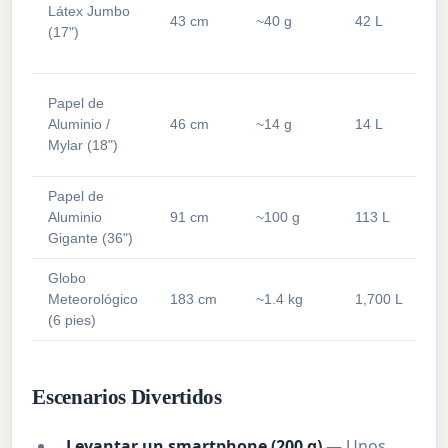
Látex Jumbo
43 cm
~40 g
42 L
(17")
Papel de
Aluminio /
46 cm
~14 g
14 L
Mylar (18")
Papel de
Aluminio
91 cm
~100 g
113 L
Gigante (36")
Globo
Meteorológico
183 cm
~1.4 kg
1,700 L
(6 pies)
Escenarios Divertidos
Levantar un smartphone (200 g)
— Unos