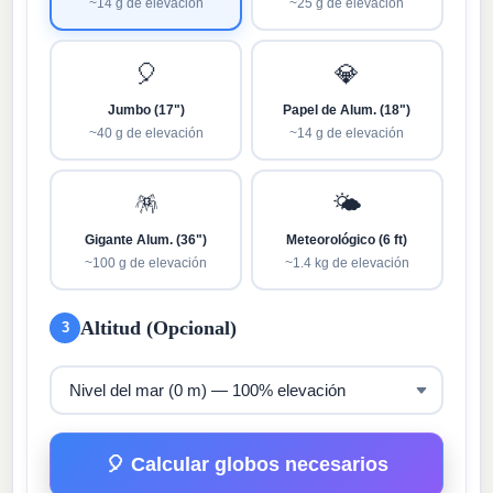
~14 g de elevación
~25 g de elevación
🎈
💎
Jumbo (17")
Papel de Alum. (18")
~40 g de elevación
~14 g de elevación
🪅
🌤️
Gigante Alum. (36")
Meteorológico (6 ft)
~100 g de elevación
~1.4 kg de elevación
Altitud (Opcional)
3
🎈 Calcular globos necesarios