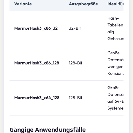
Variante
Ausgabegröße
Ideal für
Hash-
Tabellen,
MurmurHash3_x86_32
32-Bit
allg.
Gebrauch
Große
Datensätze,
MurmurHash3_x86_128
128-Bit
weniger
Kollisionen
Große
Datensätze
MurmurHash3_x64_128
128-Bit
auf 64-Bit-
Systemen
Gängige Anwendungsfälle