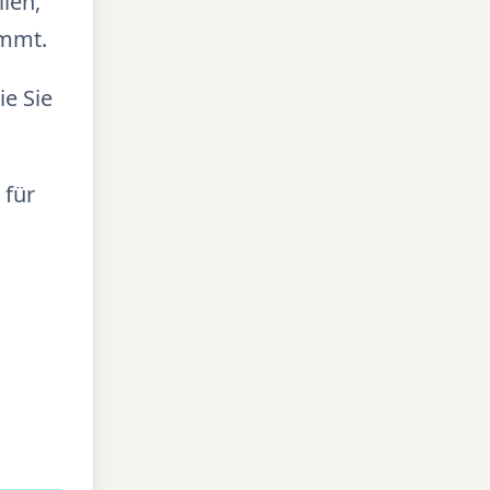
len,
immt.
ie Sie
 für