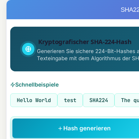
SHA22
Kryptografischer SHA-224-Hash
Generieren Sie sichere 224-Bit-Hashes a
Texteingabe mit dem Algorithmus der SH
Schnellbeispiele
Hello World
test
SHA224
The q
Hash generieren