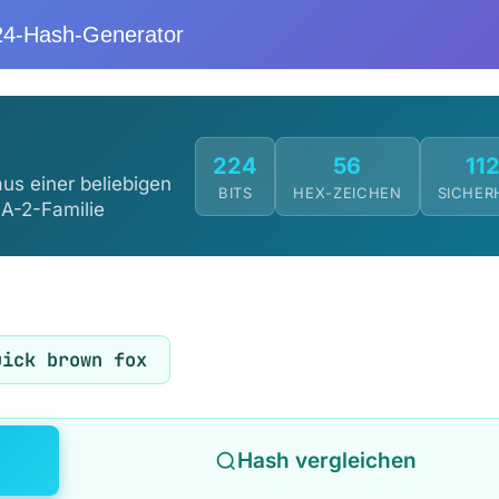
4-Hash-Generator
224
56
11
us einer beliebigen
BITS
HEX-ZEICHEN
SICHER
A-2-Familie
uick brown fox
Hash vergleichen