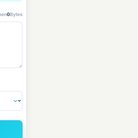
hen
0
Bytes