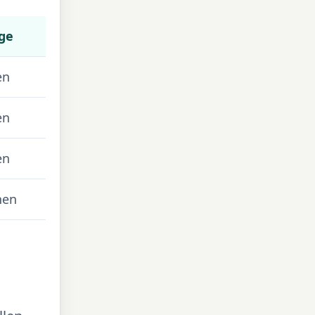
ge
en
en
en
hen