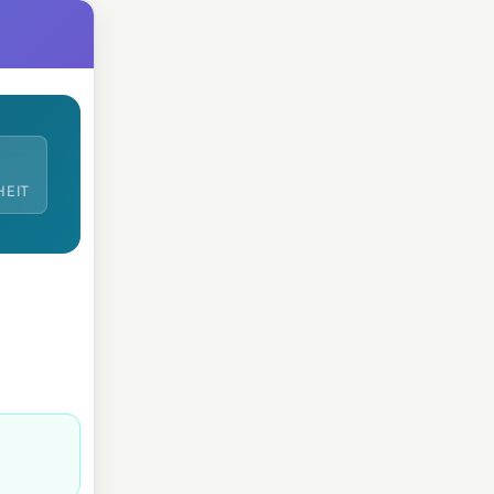
2
HEIT