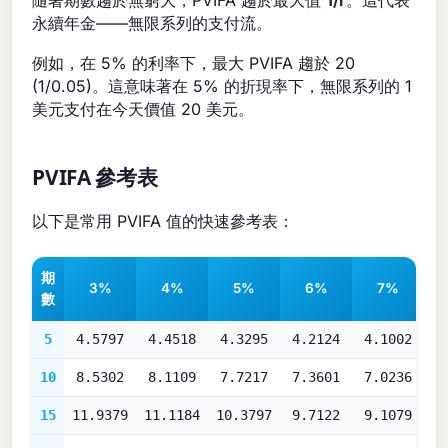
永續年金——無限系列的支付流。
例如，在 5% 的利率下，最大 PVIFA 趨於 20
(1/0.05)。這意味著在 5% 的折現率下，無限系列的 1
美元支付在今天價值 20 美元。
PVIFA 參考表
以下是常用 PVIFA 值的快速參考表：
期
3%
4%
5%
6%
7%
數
5
4.5797
4.4518
4.3295
4.2124
4.1002
3
10
8.5302
8.1109
7.7217
7.3601
7.0236
6
15
11.9379
11.1184
10.3797
9.7122
9.1079
8