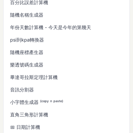
百分比誤差計算機
隨機名稱生成器
年份天數計算機 - 今天是今年的第幾天
psi到kpa轉換器
隨機座標產生器
樂透號碼生成器
畢達哥拉斯定理計算機
音訊分割器
小字體生成器 ⁽ᶜᵒᵖʸ ⁿ ᵖᵃˢᵗᵉ⁾
直角三角形計算機
📅 日期計算機