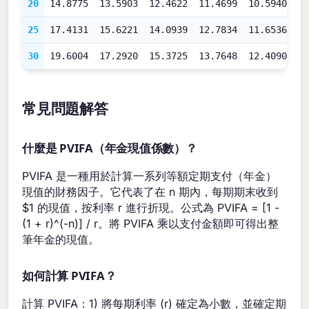
20
14.8775
13.5903
12.4622
11.4699
10.5940
9
25
17.4131
15.6221
14.0939
12.7834
11.6536
1
30
19.6004
17.2920
15.3725
13.7648
12.4090
1
常見問題解答
什麼是 PVIFA（年金現值係數）？
PVIFA 是一種用於計算一系列等額定期支付（年金）
現值的財務因子。它代表了在 n 期內，每期期末收到
$1 的現值，按利率 r 進行折現。公式為 PVIFA = [1 -
(1 + r)^(-n)] / r。將 PVIFA 乘以支付金額即可得出整
筆年金的現值。
如何計算 PVIFA？
計算 PVIFA：1) 將每期利率 (r) 確定為小數，並確定期