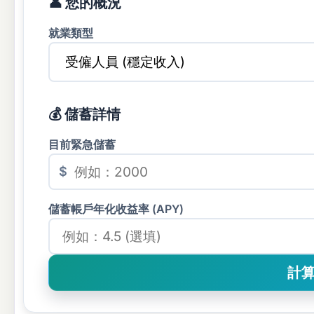
👤 您的概況
就業類型
💰 儲蓄詳情
目前緊急儲蓄
$
儲蓄帳戶年化收益率 (APY)