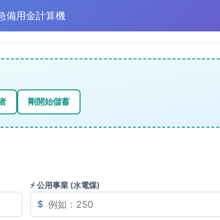
急備用金計算機
者
剛開始儲蓄
⚡ 公用事業 (水電煤)
$