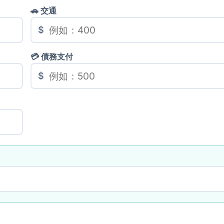
🚗 交通
$
💳 債務支付
$