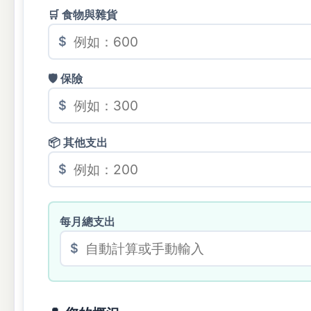
🛒 食物與雜貨
$
🛡 保險
$
📦 其他支出
$
每月總支出
$