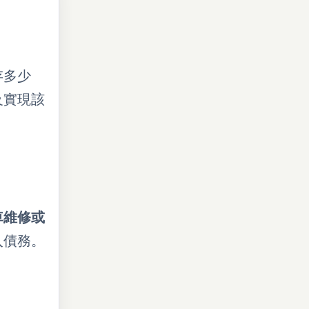
存多少
及實現該
車維修或
入債務。