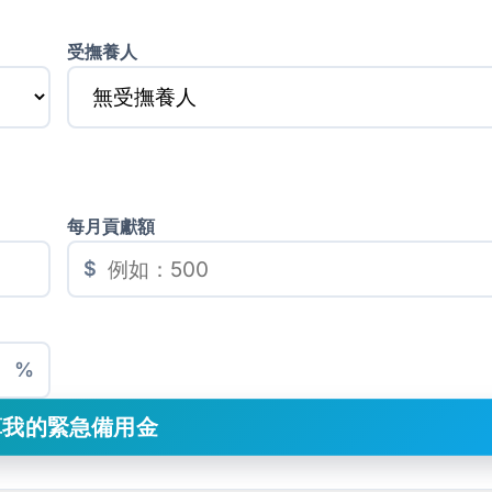
受撫養人
每月貢獻額
$
%