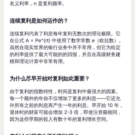
名义利率，n 是复利频率。
连续复利是如何运作的？
连续复利代表了利息每年复利无数次的理论极限。它
在公式 A = Pe^(rt) 中使用了数学常数 e（欧拉数）。
虽然在现实世界的银行业务中并不常用，但它为给定
的利率提供了最大可能的的回报，并且在高级财务建
模和理论计算中非常有用。
为什么尽早开始对复利如此重要？
由于复利的指数特性，时间是复利中最强大的因素。
每一个额外的年份不仅增加了更多的利息——它还允
许所有之前的利息再产生一年的利息。早开始 10 年，
退休时的财富可能会增加 2-3 倍，即使注资额相同，
因为这些早期的投入有数十年的复利增长空间。