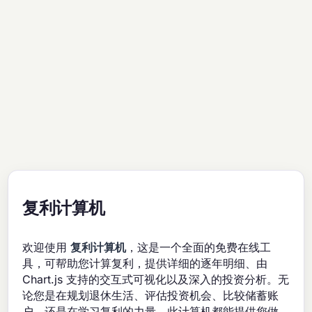
复利计算机
欢迎使用
复利计算机
，这是一个全面的免费在线工
具，可帮助您计算复利，提供详细的逐年明细、由
Chart.js 支持的交互式可视化以及深入的投资分析。无
论您是在规划退休生活、评估投资机会、比较储蓄账
户，还是在学习复利的力量，此计算机都能提供您做