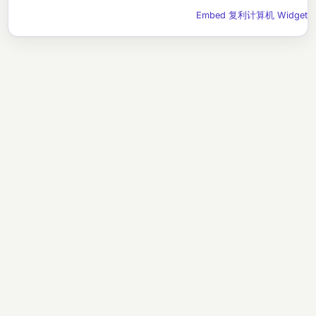
Embed 复利计算机 Widget