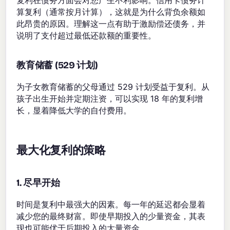
复利在债务方面会对您产生不利影响。信用卡债务计
算复利（通常按月计算），这就是为什么背负余额如
此昂贵的原因。理解这一点有助于激励偿还债务，并
说明了支付超过最低还款额的重要性。
教育储蓄 (529 计划)
为子女教育储蓄的父母通过 529 计划受益于复利。从
孩子出生开始并定期注资，可以实现 18 年的复利增
长，显着降低大学的自付费用。
最大化复利的策略
1. 尽早开始
时间是复利中最强大的因素。每一年的延迟都会显着
减少您的最终财富。即使早期投入的少量资金，其表
现也可能优于后期投入的大量资金。