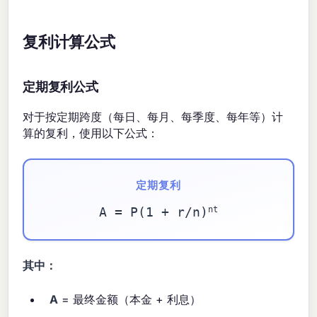
复利计算公式
定期复利公式
对于按定期跨度（每日、每月、每季度、每年等）计
算的复利，使用以下公式：
定期复利
nt
A = P(1 + r/n)
其中：
A
= 最终金额（本金 + 利息）