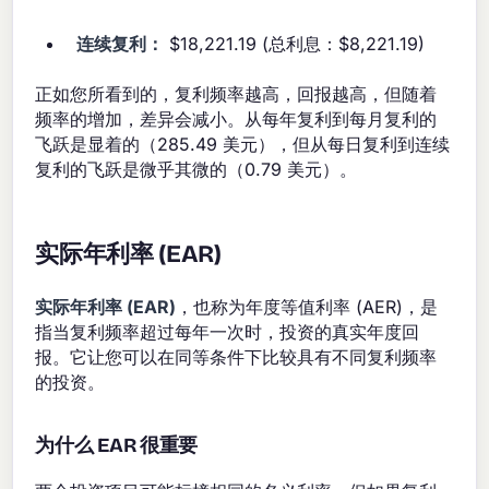
连续复利：
$18,221.19 (总利息：$8,221.19)
正如您所看到的，复利频率越高，回报越高，但随着
频率的增加，差异会减小。从每年复利到每月复利的
飞跃是显着的（285.49 美元），但从每日复利到连续
复利的飞跃是微乎其微的（0.79 美元）。
实际年利率 (EAR)
实际年利率 (EAR)
，也称为年度等值利率 (AER)，是
指当复利频率超过每年一次时，投资的真实年度回
报。它让您可以在同等条件下比较具有不同复利频率
的投资。
为什么 EAR 很重要