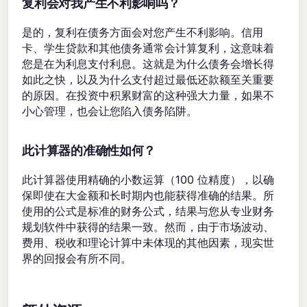
复利会对我产生不利影响吗？
是的，复利在债务方面会对您产生不利影响。信用
卡、学生贷款和其他债务通常会计算复利，这意味着
您是在为利息支付利息。这就是为什么债务会增长得
如此之快，以及为什么支付超过最低还款额至关重要
的原因。在投资中积累财富的这种强大力量，如果不
小心管理，也会让您陷入债务陷阱。
此计算器的准确性如何？
此计算器使用精确的小数运算（100 位精度），以确
保即使在大金额和长时期内也能获得准确的结果。所
使用的公式是标准的财务公式，结果与您从专业财务
规划软件中获得的结果一致。然而，由于市场波动、
费用、税收和理论计算中未体现的其他因素，现实世
界的回报会有所不同。