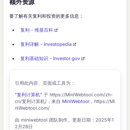
额外资源
要了解有关复利和投资的更多信息：
复利 - 维基百科
复利详解 - Investopedia
复利基础知识 - Investor.gov
引用此内容、页面或工具为：
"复利计算机"
于 https://MiniWebtool.com/zh-
cn/复利计算机/，来自
MiniWebtool
，https://Mi
niWebtool.com/
由 miniwebtool 团队制作。更新日期：2025年1
2月28日