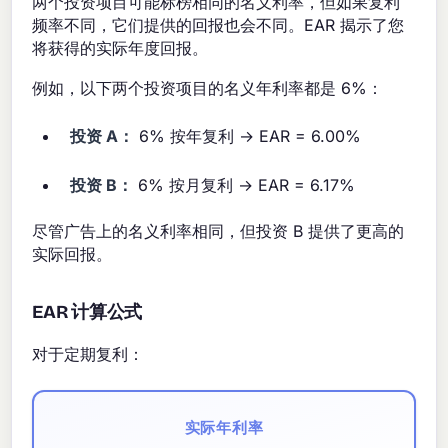
两个投资项目可能标榜相同的名义利率，但如果复利
频率不同，它们提供的回报也会不同。EAR 揭示了您
将获得的实际年度回报。
例如，以下两个投资项目的名义年利率都是 6%：
投资 A：
6% 按年复利 → EAR = 6.00%
投资 B：
6% 按月复利 → EAR = 6.17%
尽管广告上的名义利率相同，但投资 B 提供了更高的
实际回报。
EAR 计算公式
对于定期复利：
实际年利率