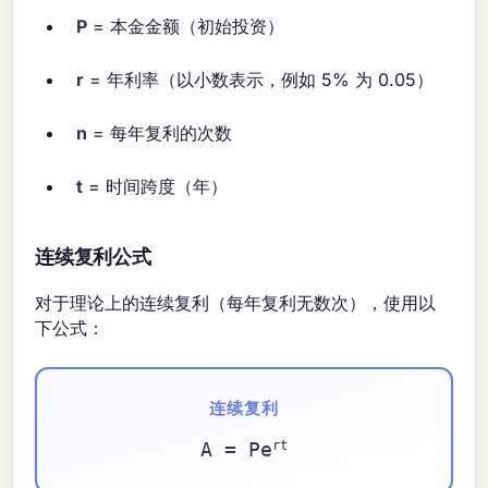
P
= 本金金额（初始投资）
r
= 年利率（以小数表示，例如 5% 为 0.05）
n
= 每年复利的次数
t
= 时间跨度（年）
连续复利公式
对于理论上的连续复利（每年复利无数次），使用以
下公式：
连续复利
rt
A = Pe