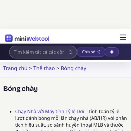
☰
mini
Webtool
Chia sẻ
Trang chủ
>
Thể thao
>
Bóng chày
Bóng chày
Chạy Nhà với Máy tính Tỷ lệ Dơi
- Tính toán tỷ lệ
lượt đánh bóng mỗi lần chạy nhà (AB/HR) với phân
tích hiệu suất, so sánh huyền thoại MLB và thước