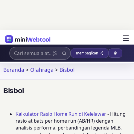
☰
mini
Webtool
membagikan
Beranda
>
Olahraga
>
Bisbol
Bisbol
Kalkulator Rasio Home Run di Kelelawar
- Hitung
rasio at bats per home run (AB/HR) dengan
analisis performa, perbandingan legenda MLB,