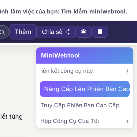
ình làm việc của bạn: Tìm kiếm miniwebtool.
Thêm
Chia sẻ
MiniWebtool
liên kết công cụ này
Nâng Cấp Lên Phiên Bản Cao C
Truy Cập Phiên Bản Cao Cấp
iết từng
Hộp Công Cụ Của Tôi