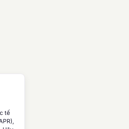
c tế
(APR),