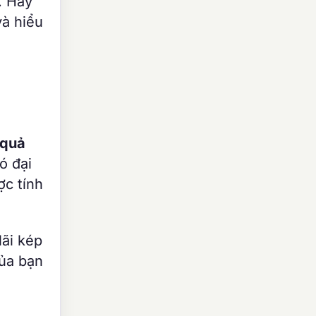
. Hãy
và hiểu
 quả
ó đại
ợc tính
lãi kép
của bạn