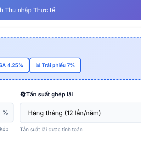
h Thu nhập Thực tế
SA 4.25%
📊 Trái phiếu 7%
🔄
Tần suất ghép lãi
%
 kép
Tần suất lãi được tính toán