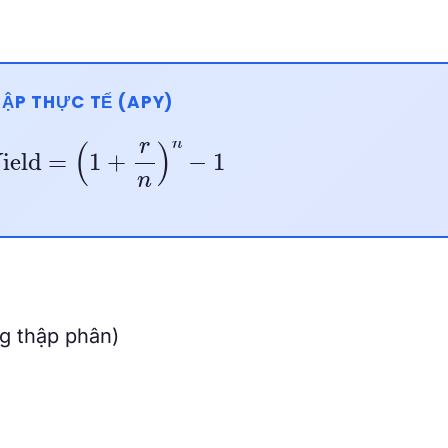
ẬP THỰC TẾ (APY)
e Yield
=
(
1
+
r
n
)
n
−
1
g thập phân)