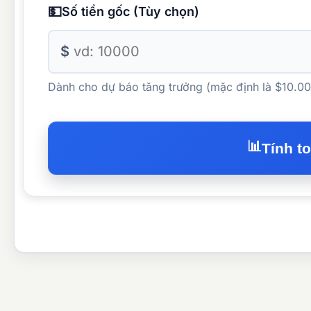
💵
Số tiền gốc (Tùy chọn)
$
Dành cho dự báo tăng trưởng (mặc định là $10.00
📊
Tính t