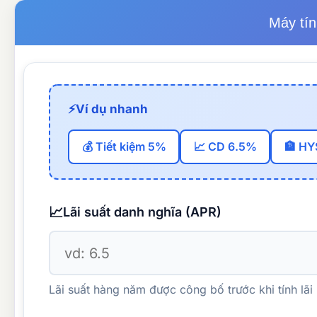
Máy tín
⚡
Ví dụ nhanh
💰 Tiết kiệm 5%
📈 CD 6.5%
🏦 HY
📈
Lãi suất danh nghĩa (APR)
Lãi suất hàng năm được công bố trước khi tính lãi