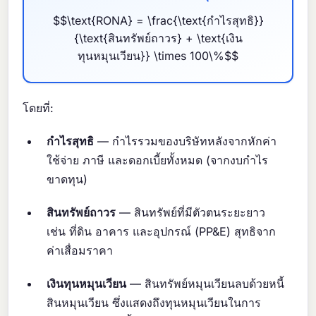
$$\text{RONA} = \frac{\text{กำไรสุทธิ}}
{\text{สินทรัพย์ถาวร} + \text{เงิน
ทุนหมุนเวียน}} \times 100\%$$
โดยที่:
กำไรสุทธิ
— กำไรรวมของบริษัทหลังจากหักค่า
ใช้จ่าย ภาษี และดอกเบี้ยทั้งหมด (จากงบกำไร
ขาดทุน)
สินทรัพย์ถาวร
— สินทรัพย์ที่มีตัวตนระยะยาว
เช่น ที่ดิน อาคาร และอุปกรณ์ (PP&E) สุทธิจาก
ค่าเสื่อมราคา
เงินทุนหมุนเวียน
— สินทรัพย์หมุนเวียนลบด้วยหนี้
สินหมุนเวียน ซึ่งแสดงถึงทุนหมุนเวียนในการ