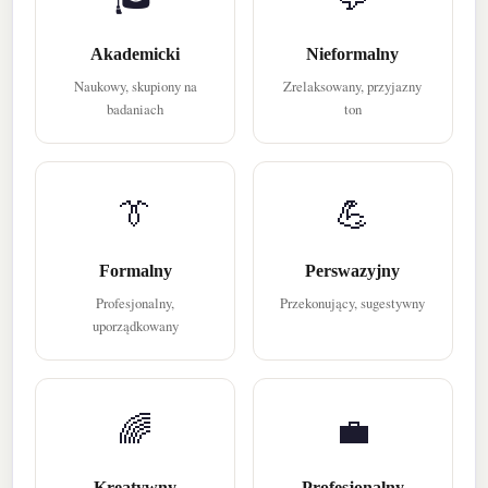
Akademicki
Nieformalny
Naukowy, skupiony na
Zrelaksowany, przyjazny
badaniach
ton
👔
💪
Formalny
Perswazyjny
Profesjonalny,
Przekonujący, sugestywny
uporządkowany
🌈
💼
Kreatywny
Profesjonalny