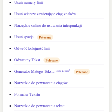
Usuń numery linii
Usuń wiersze zawierające ciąg znaków
Narzędzie online do usuwania interpunkcji
Usuń spacje
Polecane
Odwróć kolejność linii
Odwrotny Tekst
Polecane
Generator Małego Tekstu ⁽ᶜᵒᵖʸ ⁿ ᵖᵃˢᵗᵉ⁾
Polecane
Narzędzie do powtarzania ciągów
Formater Tekstu
Narzędzie do powtarzania tekstu