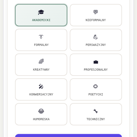
🎓
💬
AKADEMICKI
NIEFORMALNY
👔
💪
FORMALNY
PERSWAZYJNY
🌈
💼
KREATYWNY
PROFESJONALNY
🎤
🌻
KONWERSACYJNY
POETYCKI
😂
🔧
HUMORESKA
TECHNICZNY