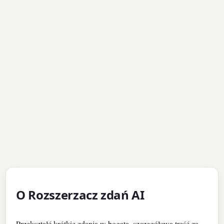
O Rozszerzacz zdań AI
Przekształć krótkie zdania w bogatą, szczegółową treść za