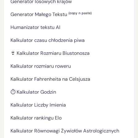
Generator losowych krajów
Generator Małego Tekstu ⁽ᶜᵒᵖʸ ⁿ ᵖᵃˢᵗᵉ⁾
Humanizator tekstu AI
Kalkulator czasu chłodzenia piwa
👙 Kalkulator Rozmiaru Biustonosza
Kalkulator rozmiaru roweru
Kalkulator Fahrenheita na Celsjusza
⏱️ Kalkulator Godzin
Kalkulator Liczby Imienia
Kalkulator rankingu Elo
Kalkulator Równowagi Żywiołów Astrologicznych