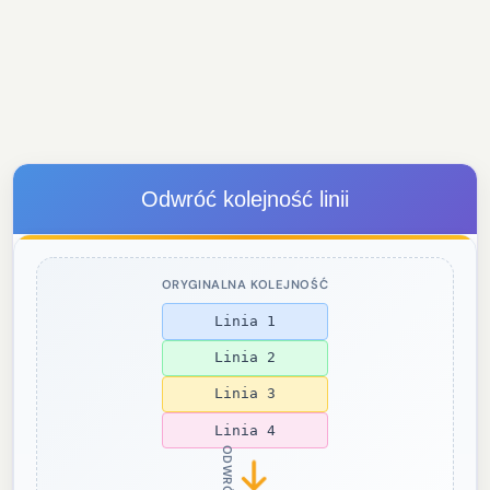
Odwróć kolejność linii
ORYGINALNA KOLEJNOŚĆ
Linia 1
Linia 2
Linia 3
Linia 4
ODWRÓĆ