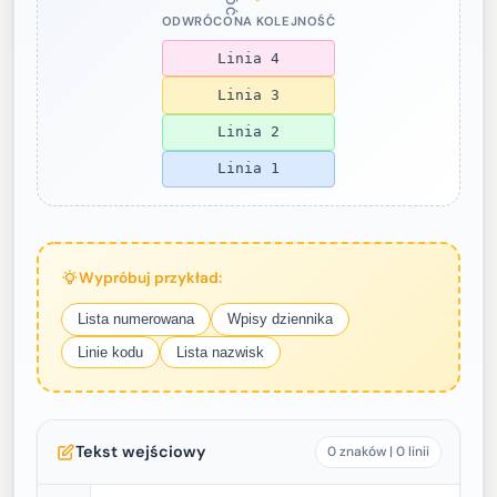
ODWRÓCONA KOLEJNOŚĆ
Linia 4
Linia 3
Linia 2
Linia 1
Wypróbuj przykład:
Lista numerowana
Wpisy dziennika
Linie kodu
Lista nazwisk
Tekst wejściowy
0 znaków | 0 linii