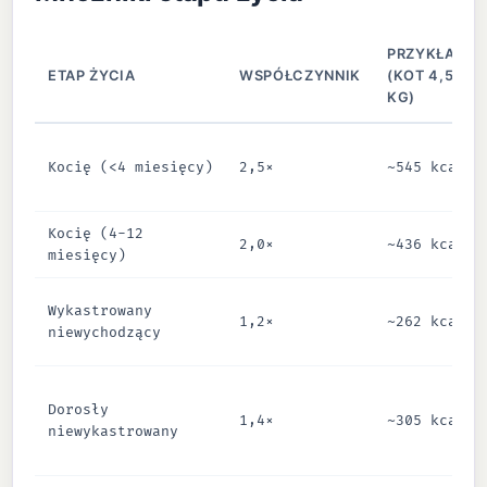
PRZYKŁAD
ETAP ŻYCIA
WSPÓŁCZYNNIK
(KOT 4,5
KG)
Kocię (<4 miesięcy)
2,5×
~545 kcal
Kocię (4-12
2,0×
~436 kcal
miesięcy)
Wykastrowany
1,2×
~262 kcal
niewychodzący
Dorosły
1,4×
~305 kcal
niewykastrowany