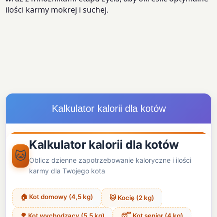
ilości karmy mokrej i suchej.
Kalkulator kalorii dla kotów
Kalkulator kalorii dla kotów
🐱
Oblicz dzienne zapotrzebowanie kaloryczne i ilości
karmy dla Twojego kota
🏠 Kot domowy (4,5 kg)
🐱 Kocię (2 kg)
🌳 Kot wychodzący (5,5 kg)
😴 Kot senior (4 kg)