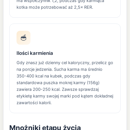
ma współczynnik 1,2, podczas gdy karmiąca
kotka może potrzebować aż 2,5× RER.
🥣
Ilości karmienia
Gdy znasz już dzienny cel kaloryczny, przelicz go
na porcje jedzenia. Sucha karma ma średnio
350-400 kcal na kubek, podczas gdy
standardowa puszka mokrej karmy (156g)
zawiera 200-250 kcal. Zawsze sprawdzaj
etykietę karmy swojej marki pod kątem dokładnej
zawartości kalorii.
Mnożniki etapu życia