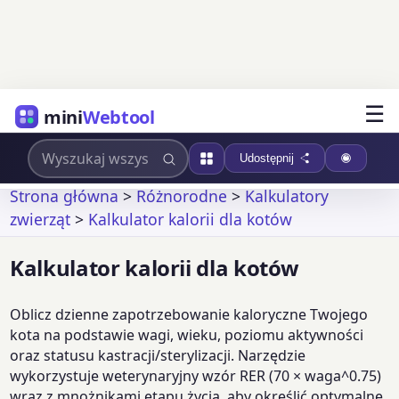
☰
mini
Webtool
Udostępnij
Strona główna
>
Różnorodne
>
Kalkulatory
zwierząt
>
Kalkulator kalorii dla kotów
Kalkulator kalorii dla kotów
Oblicz dzienne zapotrzebowanie kaloryczne Twojego
kota na podstawie wagi, wieku, poziomu aktywności
oraz statusu kastracji/sterylizacji. Narzędzie
wykorzystuje weterynaryjny wzór RER (70 × waga^0.75)
wraz z mnożnikami etapu życia, aby określić optymalne