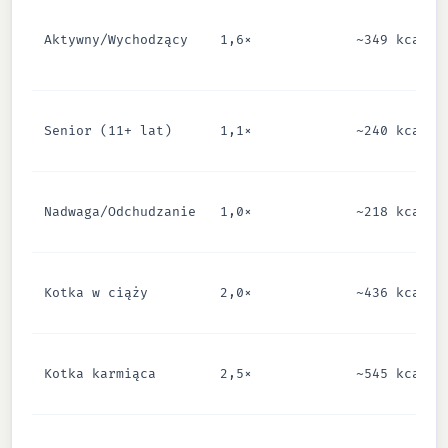
Aktywny/Wychodzący
1,6×
~349 kcal
Senior (11+ lat)
1,1×
~240 kcal
Nadwaga/Odchudzanie
1,0×
~218 kcal
Kotka w ciąży
2,0×
~436 kcal
Kotka karmiąca
2,5×
~545 kcal