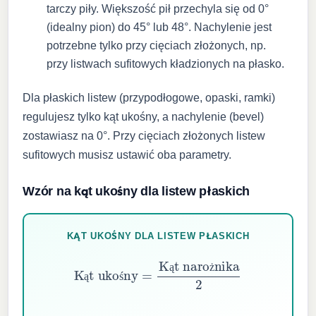
tarczy piły. Większość pił przechyla się od 0°
(idealny pion) do 45° lub 48°. Nachylenie jest
potrzebne tylko przy cięciach złożonych, np.
przy listwach sufitowych kładzionych na płasko.
Dla płaskich listew (przypodłogowe, opaski, ramki)
regulujesz tylko kąt ukośny, a nachylenie (bevel)
zostawiasz na 0°. Przy cięciach złożonych listew
sufitowych musisz ustawić oba parametry.
Wzór na kąt ukośny dla listew płaskich
KĄT UKOŚNY DLA LISTEW PŁASKICH
Kąt ukośny
=
Kąt narożnika
2
ą
ż
ą
ś