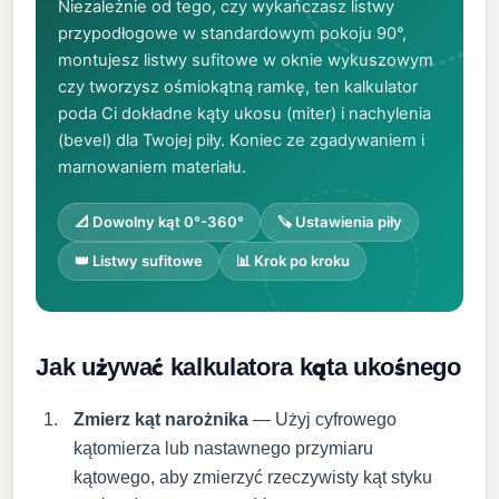
Niezależnie od tego, czy wykańczasz listwy
przypodłogowe w standardowym pokoju 90°,
montujesz listwy sufitowe w oknie wykuszowym
czy tworzysz ośmiokątną ramkę, ten kalkulator
poda Ci dokładne kąty ukosu (miter) i nachylenia
(bevel) dla Twojej piły. Koniec ze zgadywaniem i
marnowaniem materiału.
📐 Dowolny kąt 0°-360°
🪚 Ustawienia piły
👑 Listwy sufitowe
📊 Krok po kroku
Jak używać kalkulatora kąta ukośnego
Zmierz kąt narożnika
— Użyj cyfrowego
kątomierza lub nastawnego przymiaru
kątowego, aby zmierzyć rzeczywisty kąt styku