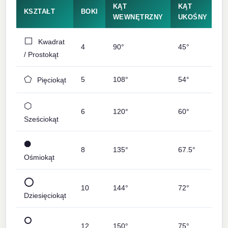
KĄT
KĄT
U
KSZTAŁT
BOKI
WEWNĘTRZNY
UKOŚNY
P
⬜
Kwadrat
4
90°
45°
4
/ Prostokąt
⬠
5
108°
54°
5
Pięciokąt
⬡
6
120°
60°
6
Sześciokąt
⯃
8
135°
67.5°
6
Ośmiokąt
⭕
10
144°
72°
7
Dziesięciokąt
⭘
12
150°
75°
7