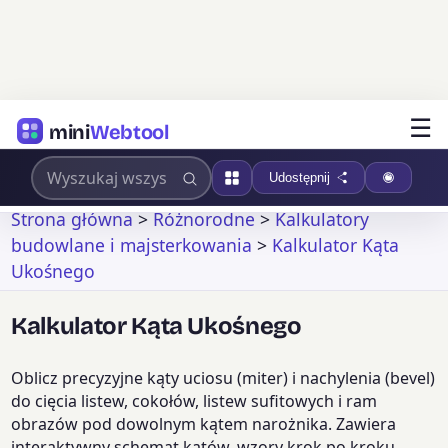
☰
mini
Webtool
Udostępnij
Strona główna
>
Różnorodne
>
Kalkulatory
budowlane i majsterkowania
>
Kalkulator Kąta
Ukośnego
Kalkulator Kąta Ukośnego
Oblicz precyzyjne kąty uciosu (miter) i nachylenia (bevel)
do cięcia listew, cokołów, listew sufitowych i ram
obrazów pod dowolnym kątem narożnika. Zawiera
interaktywny schemat kątów, wzory krok po kroku,