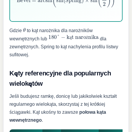
θ
Gdzie
to kąt narożnika dla narożników
180
°
−
kąt narożnika
wewnętrznych lub
dla
ą
ż
zewnętrznych. Spring to kąt nachylenia profilu listwy
sufitowej.
Kąty referencyjne dla popularnych
wielokątów
Jeśli budujesz ramkę, donicę lub jakikolwiek kształt
regularnego wielokąta, skorzystaj z tej krótkiej
ściągawki. Kąt ukośny to zawsze
połowa kąta
wewnętrznego
.