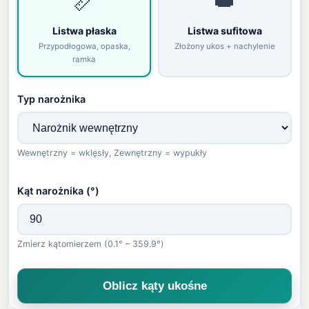
📏
👑
Listwa płaska
Listwa sufitowa
Przypodłogowa, opaska,
Złożony ukos + nachylenie
ramka
Typ narożnika
Wewnętrzny = wklęsły, Zewnętrzny = wypukły
Kąt narożnika (°)
Zmierz kątomierzem (0.1° – 359.9°)
Oblicz kąty ukośne