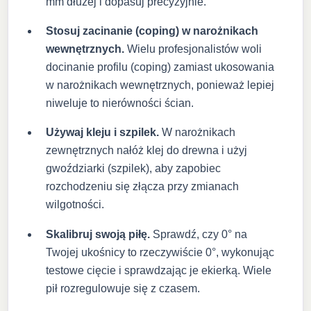
mm dłużej i dopasuj precyzyjnie.
Stosuj zacinanie (coping) w narożnikach
wewnętrznych.
Wielu profesjonalistów woli
docinanie profilu (coping) zamiast ukosowania
w narożnikach wewnętrznych, ponieważ lepiej
niweluje to nierówności ścian.
Używaj kleju i szpilek.
W narożnikach
zewnętrznych nałóż klej do drewna i użyj
gwoździarki (szpilek), aby zapobiec
rozchodzeniu się złącza przy zmianach
wilgotności.
Skalibruj swoją piłę.
Sprawdź, czy 0° na
Twojej ukośnicy to rzeczywiście 0°, wykonując
testowe cięcie i sprawdzając je ekierką. Wiele
pił rozregulowuje się z czasem.