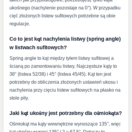
ukośnego (nachylenie pozostaje na 0°). W przypadku
cięć złożonych listew sufitowych potrzebne są obie
regulacje.
Co to jest kąt nachylenia listwy (spring angle)
w listwach sufitowych?
Spring angle to kąt między tyłem listwy sufitowej a
ścianą po zamontowaniu listwy. Najczęstsze kąty to
38° (listwa 52/38) i 45° (listwa 45/45). Kąt ten jest
potrzebny do obliczenia złożonych ustawień ukosu i
nachylenia przy cięciu listew sufitowych na płasko na
stole piły.
Jaki kąt ukośny jest potrzebny dla ośmiokąta?
Ośmiokąt ma kąty wewnętrzne wynoszące 135°, więc
kąt ukośny wynosi 135° / 2 = 67,5°. Dotyczy to