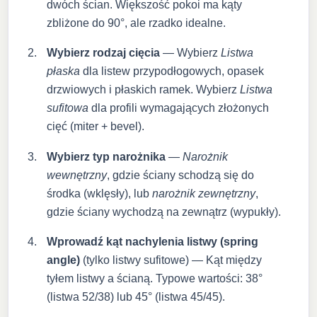
dwóch ścian. Większość pokoi ma kąty
zbliżone do 90°, ale rzadko idealne.
Wybierz rodzaj cięcia
— Wybierz
Listwa
płaska
dla listew przypodłogowych, opasek
drzwiowych i płaskich ramek. Wybierz
Listwa
sufitowa
dla profili wymagających złożonych
cięć (miter + bevel).
Wybierz typ narożnika
—
Narożnik
wewnętrzny
, gdzie ściany schodzą się do
środka (wklęsły), lub
narożnik zewnętrzny
,
gdzie ściany wychodzą na zewnątrz (wypukły).
Wprowadź kąt nachylenia listwy (spring
angle)
(tylko listwy sufitowe) — Kąt między
tyłem listwy a ścianą. Typowe wartości: 38°
(listwa 52/38) lub 45° (listwa 45/45).