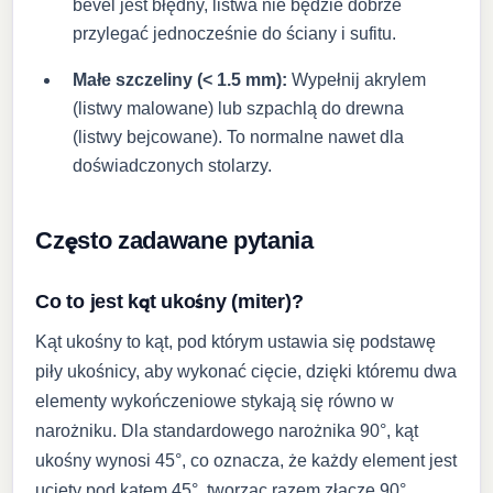
bevel jest błędny, listwa nie będzie dobrze
przylegać jednocześnie do ściany i sufitu.
Małe szczeliny (< 1.5 mm):
Wypełnij akrylem
(listwy malowane) lub szpachlą do drewna
(listwy bejcowane). To normalne nawet dla
doświadczonych stolarzy.
Często zadawane pytania
Co to jest kąt ukośny (miter)?
Kąt ukośny to kąt, pod którym ustawia się podstawę
piły ukośnicy, aby wykonać cięcie, dzięki któremu dwa
elementy wykończeniowe stykają się równo w
narożniku. Dla standardowego narożnika 90°, kąt
ukośny wynosi 45°, co oznacza, że każdy element jest
ucięty pod kątem 45°, tworząc razem złącze 90°.