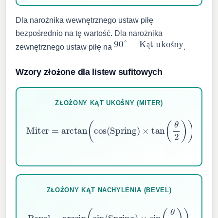
Dla narożnika wewnętrznego ustaw piłę
bezpośrednio na tę wartość. Dla narożnika
90
°
−
Kąt ukośny
zewnętrznego ustaw piłę na
.
ą
ś
Wzory złożone dla listew sufitowych
ZŁOŻONY KĄT UKOŚNY (MITER)
Miter
=
arctan
(
cos
(
Spring
)
×
tan
(
θ
2
)
)
ZŁOŻONY KĄT NACHYLENIA (BEVEL)
Bevel
=
arcsin
(
sin
(
Spring
)
×
sin
(
θ
2
)
)