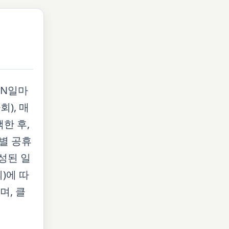
 N일마
), 매
한 후,
별 공휴
성된 일
)에 따
며, 클