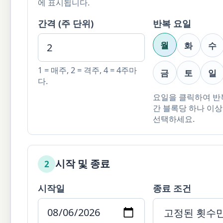
에 표시됩니다.
간격 (주 단위)
반복 요일
월
화
수
1 = 매주, 2 = 격주, 4 = 4주마
금
토
일
다.
요일을 클릭하여 반
간 블록당 하나 이
선택하세요.
시작 및 종료
2
시작일
종료 조건