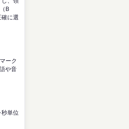
グし、領
（B
正確に選
マーク
語や音
を秒単位