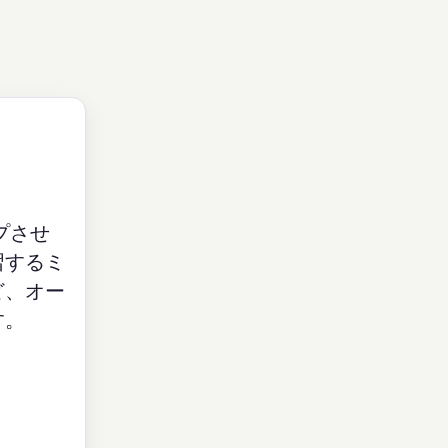
プさせ
習するミ
ど、オー
す。