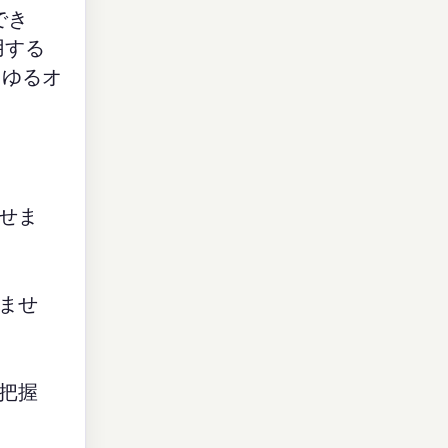
でき
用する
らゆるオ
せま
ませ
把握