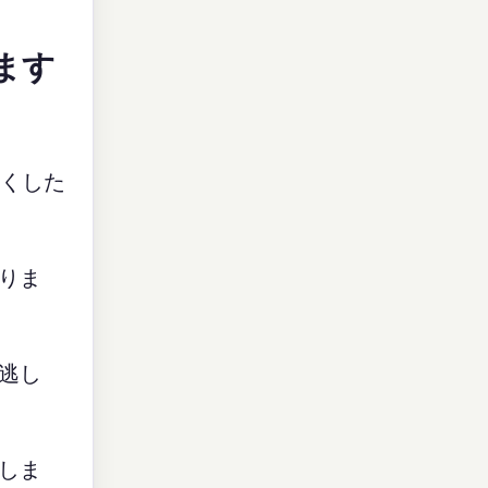
ます
遅くした
りま
逃し
しま