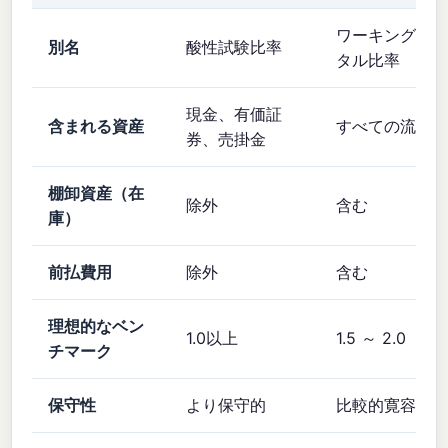
ワーキングキ
別名
酸性試験比率
タル比率
現金、有価証
含まれる資産
すべての流動
券、売掛金
棚卸資産（在
除外
含む
庫）
前払費用
除外
含む
理想的なベン
1.0以上
1.5 ～ 2.0
チマーク
保守性
より保守的
比較的寛容