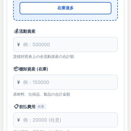
在庫過多
💰
流動資産
¥
貸借対照表上の全流動資産の合計額
📦
棚卸資産 (在庫)
¥
原材料、仕掛品、製品の合計金額
📋
前払費用
任意
¥