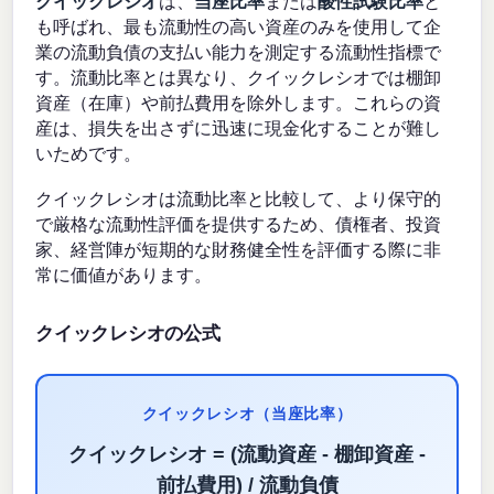
クイックレシオ
は、
当座比率
または
酸性試験比率
と
も呼ばれ、最も流動性の高い資産のみを使用して企
業の流動負債の支払い能力を測定する流動性指標で
す。流動比率とは異なり、クイックレシオでは棚卸
資産（在庫）や前払費用を除外します。これらの資
産は、損失を出さずに迅速に現金化することが難し
いためです。
クイックレシオは流動比率と比較して、より保守的
で厳格な流動性評価を提供するため、債権者、投資
家、経営陣が短期的な財務健全性を評価する際に非
常に価値があります。
クイックレシオの公式
クイックレシオ（当座比率）
クイックレシオ = (流動資産 - 棚卸資産 -
前払費用) / 流動負債