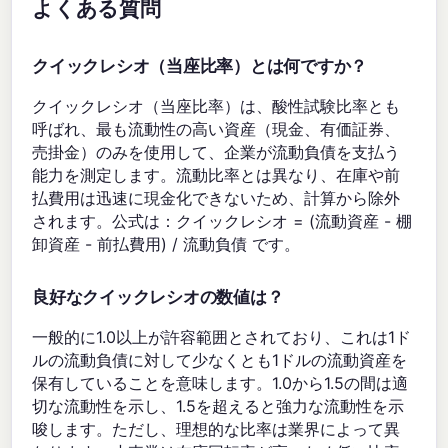
よくある質問
クイックレシオ（当座比率）とは何ですか？
クイックレシオ（当座比率）は、酸性試験比率とも
呼ばれ、最も流動性の高い資産（現金、有価証券、
売掛金）のみを使用して、企業が流動負債を支払う
能力を測定します。流動比率とは異なり、在庫や前
払費用は迅速に現金化できないため、計算から除外
されます。公式は：クイックレシオ = (流動資産 - 棚
卸資産 - 前払費用) / 流動負債 です。
良好なクイックレシオの数値は？
一般的に1.0以上が許容範囲とされており、これは1ド
ルの流動負債に対して少なくとも1ドルの流動資産を
保有していることを意味します。1.0から1.5の間は適
切な流動性を示し、1.5を超えると強力な流動性を示
唆します。ただし、理想的な比率は業界によって異