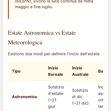
(69,6°N), vivono la luce continua da metà
maggio a fine luglio.
Estate Astronomica vs Estate
Meteorologica
Esistono due modi per definire l'inizio dell'estate:
Inizio
Inizio
Tipo
Basato
Boreale
Australe
Solstizio
Inclin
Solstizio
d'estate
assiale
Astronomica
di dic
(~21
orbita
(~21 dic)
giu)
terrest