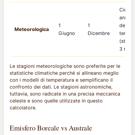
Ciclo
annual
1
1
delle
Meteorologica
Giugno
Dicembre
temper
(stagio
3 mesi
Le stagioni meteorologiche sono preferite per le
statistiche climatiche perché si allineano meglio
con i modelli di temperatura e semplificano il
confronto dei dati. Le stagioni astronomiche,
tuttavia, sono radicate in una precisa meccanica
celeste e sono quelle utilizzate in questo
calcolatore.
Emisfero Boreale vs Australe