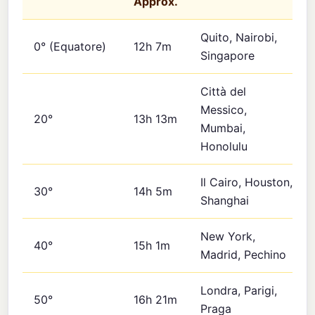
Approx.
Quito, Nairobi,
0° (Equatore)
12h 7m
Singapore
Città del
Messico,
20°
13h 13m
Mumbai,
Honolulu
Il Cairo, Houston,
30°
14h 5m
Shanghai
New York,
40°
15h 1m
Madrid, Pechino
Londra, Parigi,
50°
16h 21m
Praga