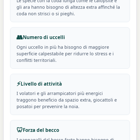
Le specie con la coda lunga come le calopsite e
gli ara hanno bisogno di altezza extra affinché la
coda non strisci o si pieghi.
👥
Numero di uccelli
Ogni uccello in più ha bisogno di maggiore
superficie calpestabile per ridurre lo stress e i
conflitti territoriali.
⚡
Livello di attività
I volatori e gli arrampicatori più energici
traggono beneficio da spazio extra, giocattoli e
posatoi per prevenire la noia.
🦷
Forza del becco
I pappagalli dal becco forte hanno bisogno di