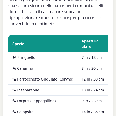
spaziatura sicura delle barre per i comuni uccelli
domestici. Usa il calcolatore sopra per
riproporzionare queste misure per più uccelli e
convertirle in centimetri.
Apertura
Specie
alare
(
🐦 Fringuello
7 in / 18 cm
2
🐤 Canarino
8 in / 20 cm
2
🦜 Parrocchetto Ondulato (Corvno)
12 in / 30 cm
2
🦜 Inseparabile
10 in / 24 cm
2
🦜 Forpus (Pappagallino)
9 in / 23 cm
2
🦜 Calopsite
14 in / 36 cm
2