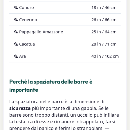
🦜 Conuro
18 in / 46 cm
2
🦜 Cenerino
26 in / 66 cm
3
🦜 Pappagallo Amazzone
25 in / 64 cm
3
🦜 Cacatua
28 in / 71 cm
4
🦜 Ara
40 in / 102 cm
4
Perché la spaziatura delle barre è
importante
La spaziatura delle barre è la dimensione di
sicurezza
più importante di una gabbia. Se le
barre sono troppo distanti, un uccello può infilare
la testa tra di esse e rimanere intrappolato, farsi
prendere dal panico e ferirsi o strangolarsi —