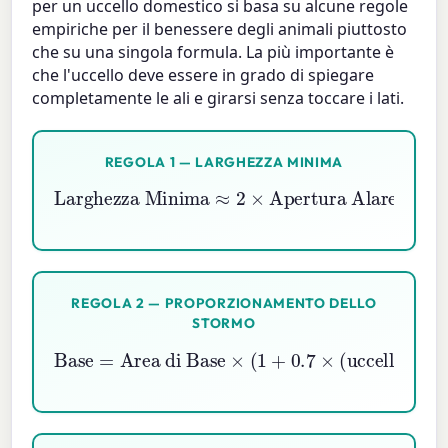
per un uccello domestico si basa su alcune regole
empiriche per il benessere degli animali piuttosto
che su una singola formula. La più importante è
che l'uccello deve essere in grado di spiegare
completamente le ali e girarsi senza toccare i lati.
REGOLA 1 — LARGHEZZA MINIMA
Larghezza Minima
≈
2
×
Apertura Alare
REGOLA 2 — PROPORZIONAMENTO DELLO
STORMO
Area di Base
×
Base
(
1
+
0.7
=
×
(
uccelli
−
1
)
)