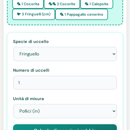
🦜 1 Cocorita
🦜🦜 2 Cocorite
🦜 1 Calopsite
🐦 3 Fringuelli (cm)
🦜 1 Pappagallo cenerino
Specie di uccello
Numero di uccelli
Unità di misura