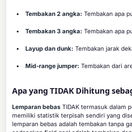
Tembakan 2 angka:
Tembakan apa pun
Tembakan 3 angka:
Tembakan apa pun 
Layup dan dunk:
Tembakan jarak deka
Mid-range jumper:
Tembakan dari ar
Apa yang TIDAK Dihitung sebag
Lemparan bebas
TIDAK termasuk dalam p
memiliki statistik terpisah sendiri yang d
lemparan bebas adalah tembakan tanpa ga