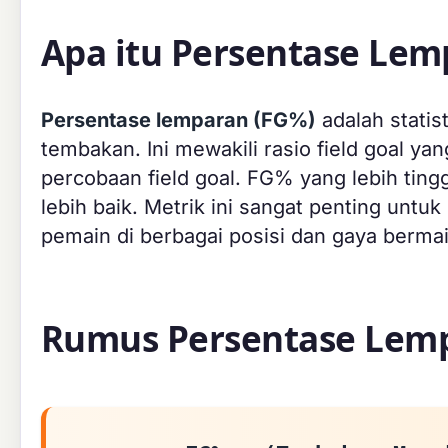
Apa itu Persentase Lemp
Persentase lemparan (FG%)
adalah statis
tembakan. Ini mewakili rasio field goal ya
percobaan field goal. FG% yang lebih tin
lebih baik. Metrik ini sangat penting un
pemain di berbagai posisi dan gaya bermai
Rumus Persentase Lem