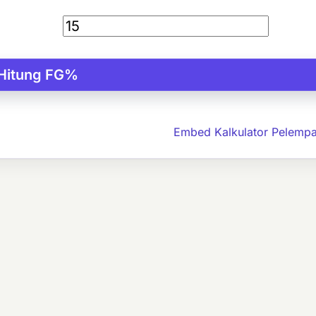
Embed Kalkulator Pelemp