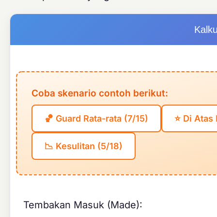
Kalk
Coba skenario contoh berikut:
🏀 Guard Rata-rata (7/15)
⭐ Di Atas 
📉 Kesulitan (5/18)
Tembakan Masuk (Made):