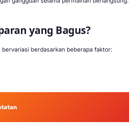
ngan gangguan selama permainan berlangsung.
paran yang Bagus?
bervariasi berdasarkan beberapa faktor:
atatan