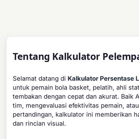
Tentang Kalkulator Pelemp
Selamat datang di
Kalkulator Persentase
untuk pemain bola basket, pelatih, ahli st
tembakan dengan cepat dan akurat. Baik An
tim, mengevaluasi efektivitas pemain, a
pertandingan, kalkulator ini memberikan h
dan rincian visual.