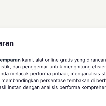
aran
 Lemparan
kami, alat online gratis yang diranca
atistik, dan penggemar untuk menghitung efisie
da melacak performa pribadi, menganalisis sta
tau membandingkan persentase tembakan di ber
asil instan dengan analisis performa komprehen