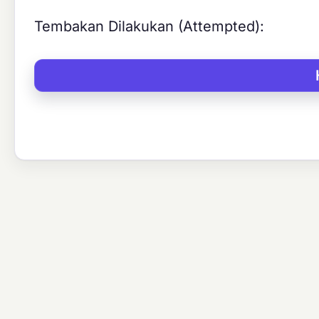
Tembakan Dilakukan (Attempted):