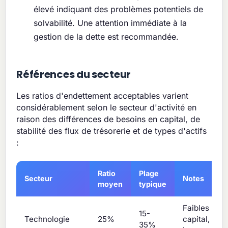
élevé indiquant des problèmes potentiels de
solvabilité. Une attention immédiate à la
gestion de la dette est recommandée.
Références du secteur
Les ratios d'endettement acceptables varient
considérablement selon le secteur d'activité en
raison des différences de besoins en capital, de
stabilité des flux de trésorerie et de types d'actifs
:
Ratio
Plage
Secteur
Notes
moyen
typique
Faibles bes
15-
Technologie
25%
capital, acti
35%