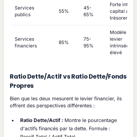
Forte intens
Services
45-
55%
capital avec
publics
65%
trésorerie s
Modèle d'af
Services
75-
levier
85%
financiers
95%
intrinsèque
élevé
Ratio Dette/Actif vs Ratio Dette/Fonds
Propres
Bien que les deux mesurent le levier financier, ils
offrent des perspectives différentes :
Ratio Dette/Actif :
Montre le pourcentage
d'actifs financés par la dette. Formule :
Passif Total / Actif Total