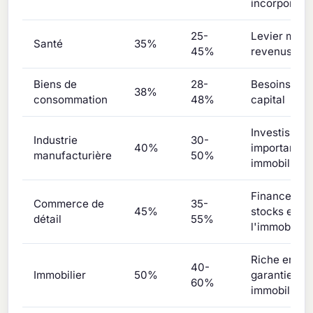
incorporels
25-
Levier modé
Santé
35%
45%
revenus sta
Biens de
28-
Besoins mo
38%
consommation
48%
capital
Investissem
Industrie
30-
40%
important en
manufacturière
50%
immobilisés
Financemen
Commerce de
35-
45%
stocks et de
détail
55%
l'immobilier
Riche en ac
40-
Immobilier
50%
garanties
60%
immobilière